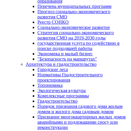
образования
Перечень муниципальных программ
Прогноз социально-экономического
развития СМО
Реестр СОНКО
Социально-экономическое развитие
Стратегия социально-экономического
развития СМО на 2019-2030 годы
государственная услуга по содействию в
поиске подходящей работы
Экономика и малый бизнес
"Безопасность на маршрутах"
Архитектура и градостроительство
Городские леса
Нормативы Градостроительного
проектирования
Топонимика
Экологическая культура
Комплексные программы
Градостроительство
Порядок признания садового дома жилым
домом и жилого дома садовым домом
Признание многоквартирных жилых домов
аварийными и подлежащими сносу или
реконструкции