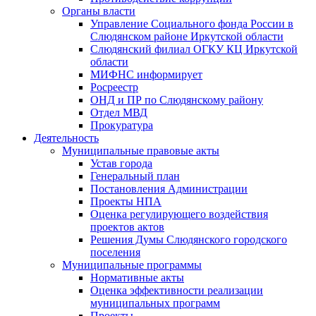
Органы власти
Управление Социального фонда России в
Слюдянском районе Иркутской области
Слюдянский филиал ОГКУ КЦ Иркутской
области
МИФНС информирует
Росреестр
ОНД и ПР по Слюдянскому району
Отдел МВД
Прокуратура
Деятельность
Муниципальные правовые акты
Устав города
Генеральный план
Постановления Администрации
Проекты НПА
Оценка регулирующего воздействия
проектов актов
Решения Думы Слюдянского городского
поселения
Муниципальные программы
Нормативные акты
Оценка эффективности реализации
муниципальных программ
Проекты