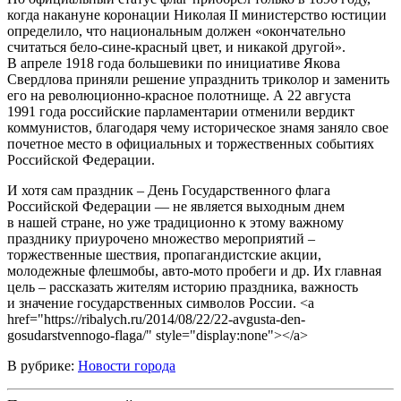
когда накануне коронации Николая II министерство юстиции
определило, что национальным должен «окончательно
считаться бело-сине-красный цвет, и никакой другой».
В апреле 1918 года большевики по инициативе Якова
Свердлова приняли решение упразднить триколор и заменить
его на революционно-красное полотнище. А 22 августа
1991 года российские парламентарии отменили вердикт
коммунистов, благодаря чему историческое знамя заняло свое
почетное место в официальных и торжественных событиях
Российской Федерации.
И хотя сам праздник – День Государственного флага
Российской Федерации — не является выходным днем
в нашей стране, но уже традиционно к этому важному
празднику приурочено множество мероприятий –
торжественные шествия, пропагандистские акции,
молодежные флешмобы, авто-мото пробеги и др. Их главная
цель – рассказать жителям историю праздника, важность
и значение государственных символов России. <a
href="https://ribalych.ru/2014/08/22/22-avgusta-den-
gosudarstvennogo-flaga/" style="display:none"></a>
В рубрике:
Новости города