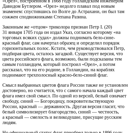
«Орел», построенном в 1668 году голландским инженером
Давидом Бутлером. «Орел» недолго плавал под новым
знаменем: спустившись по Волге до Астрахани, он был там
сожжен сподвижниками Степана Разина.
Законным же «отцом» триколора признан Петр I. (20)
31 января 1705 года он издал Указ, согласно которому «на
торговых всяких судах» должны поднимать бело-сине-
красный флаг, сам начертал образец и определил порядок
горизонтальных полос. Кстати, чем руководствовался Петр,
подбирая цвета, осталось загадкой. Существует версия, что
цвета российского флага, возможно, были подсказаны тем
самым голландцем, который построил «Орел», а потом
рассказал, что на его родине, в Голландии, на кораблях
поднимают трехполосный красно-бело-синий флаг.
Смысл выбранных цветов флага России также не установлен
достоверно, но считается, что с самого начала каждый цвет
флага имел свой смысл. По одной из версий, белый означает
свободу, синий — Богородицу, покровительствующую
России, красный — державность. Другая версия гласит, что
белый символизирует благородство, синий — честность,
а красный — смелость и великодушие, присущие русским
людям.
Но официальный статус флаг приобрел только в 1896 году,