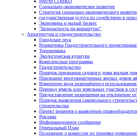
Реестр СОНКО
Социально-экономическое развитие
Стратегия социально-экономического развит
государственная услуга по содействию в пои
Экономика и малый бизнес
"Безопасность на маршрутах"
Архитектура и градостроительство
Городские леса
Нормативы Градостроительного проектирова
Топонимика
Экологическая культура
Комплексные программы
Градостроительство
Порядок признания садового дома жилым до
Признание многоквартирных жилых домов а
Изменение вида разрешённого использования 
Перевод земель или земельных участков в сос
Предоставление разрешения на отклонение от
Порядок выявления самовольного строительст
строительства
Проект решения о выявлении правообладател
Реклама
Информационное сообщение
Генеральный План
Положение о комиссии по приемке помещения