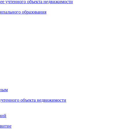
нее учтенного объекта недвижимости
ипального образования
тным
 учтенного объекта недвижимости
ний
звитие