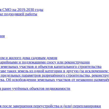
ия СМО на 2019-2030 годы
ске подходящей работы
ния
мом и жилого дома садовым домом
варийными и подлежащими сносу или реконструкции
земельных участков и объектов капитального строительства
таве таких земель из одной категории в другую (за исключением 
 предельных параметров разрешённого строительства, реконстру
ва. Об освобождении земельных участков от незаконно размещё
я ранее учтённых объектов недвижимости
 после завершения переустройства и (или) перепланировки