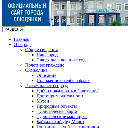
РАЗДЕЛЫ
Главная
О городе
Общие сведения
Наш город
Слюдянка в военные годы
Почетные граждане
Символика
Описание
Положение о гербе и флаге
Гостям нашего города
Добро пожаловать в Слюдянку!
Достопримечательности
Музеи
Природные объекты
Туристическая карта
Туристические маршруты
Байкальский Дед Мороз
Гостиницы, турбазы, санатории