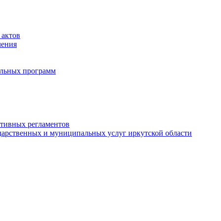
 актов
ления
альных программ
ативных регламентов
дарственных и муниципальных услуг иркутской области