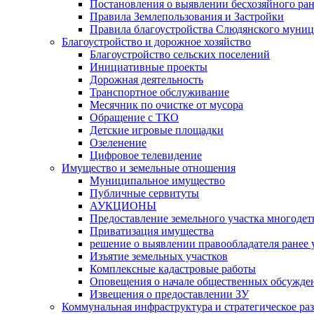
Постановления о выявлении бесхозяйного ра
Правила Землепользования и Застройки
Правила благоустройства Слюдянского муниц
Благоустройство и дорожное хозяйство
Благоустройство сельских поселений
Инициативные проекты
Дорожная деятельность
Транспортное обслуживание
Месячник по очистке от мусора
Обращение с ТКО
Детские игровые площадки
Озеленение
Цифровое телевидение
Имущество и земельные отношения
Муниципальное имущество
Публичные сервитуты
АУКЦИОНЫ
Предоставление земельного участка многоде
Приватизация имущества
решение о выявлении правообладателя ранее
Изъятие земельных участков
Комплексные кадастровые работы
Оповещения о начале общественных обсужде
Извещения о предоставлении ЗУ
Коммунальная инфраструктура и стратегическое ра