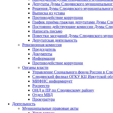
Депутаты Думы Слюдянского муниципального
Решения Думы Слюдянского муниципального
Выписка из устава
Противодействие коррупции
График приёма граждан депутатами Думы Сл
Постоянно действующие комиссии Думы Слюд
Написать письмо
Повестки заседаний Думы Слюдянского муни
Депутатская деятельность
Ревизионная комиссия
Председатель
Документы
Информация
Противодействие коррупции
Органы власти
Управление Социального фонда России в Слю
Слюдянский филиал ОГКУ КЦ Иркутской обл
МИФНС информирует
Росреестр
ОНД и ПР по Слюдянскому району
Отдел МВД
Прокуратура
Деятельность
Муниципальные правовые акты
Устав города