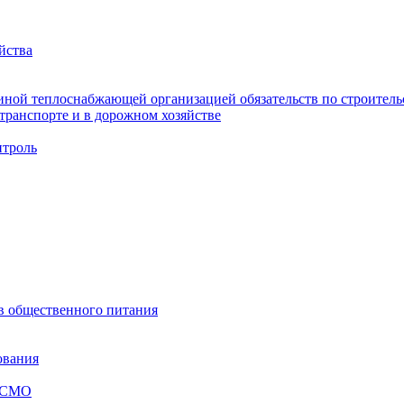
йства
ной теплоснабжающей организацией обязательств по строительс
ранспорте и в дорожном хозяйстве
троль
ов общественного питания
ования
я СМО