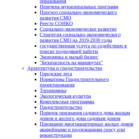
образования
Перечень муниципальных программ
Прогноз социально-экономического
развития СМО
Реестр СОНКО
Социально-экономическое развитие
Стратегия социально-экономического
развития СМО на 2019-2030 годы
государственная услуга по содействию в
поиске подходящей работы
Экономика и малый бизнес
"Безопасность на маршрутах"
Архитектура и градостроительство
Городские леса
Нормативы Градостроительного
проектирования
Топонимика
Экологическая культура
Комплексные программы
Градостроительство
Порядок признания садового дома жилым
домом и жилого дома садовым домом
Признание многоквартирных жилых домов
аварийными и подлежащими сносу или
реконструкции