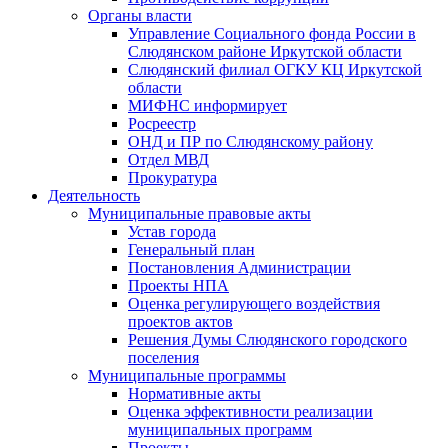
Органы власти
Управление Социального фонда России в
Слюдянском районе Иркутской области
Слюдянский филиал ОГКУ КЦ Иркутской
области
МИФНС информирует
Росреестр
ОНД и ПР по Слюдянскому району
Отдел МВД
Прокуратура
Деятельность
Муниципальные правовые акты
Устав города
Генеральный план
Постановления Администрации
Проекты НПА
Оценка регулирующего воздействия
проектов актов
Решения Думы Слюдянского городского
поселения
Муниципальные программы
Нормативные акты
Оценка эффективности реализации
муниципальных программ
Проекты