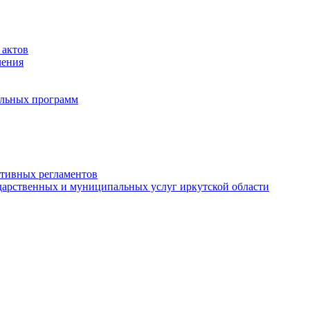
 актов
ления
альных программ
ативных регламентов
дарственных и муниципальных услуг иркутской области