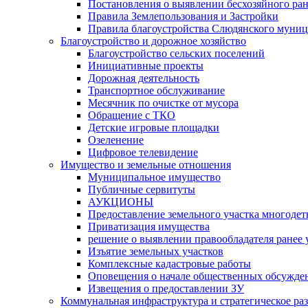
Постановления о выявлении бесхозяйного ра
Правила Землепользования и Застройки
Правила благоустройства Слюдянского муниц
Благоустройство и дорожное хозяйство
Благоустройство сельских поселений
Инициативные проекты
Дорожная деятельность
Транспортное обслуживание
Месячник по очистке от мусора
Обращение с ТКО
Детские игровые площадки
Озеленение
Цифровое телевидение
Имущество и земельные отношения
Муниципальное имущество
Публичные сервитуты
АУКЦИОНЫ
Предоставление земельного участка многоде
Приватизация имущества
решение о выявлении правообладателя ранее
Изъятие земельных участков
Комплексные кадастровые работы
Оповещения о начале общественных обсужде
Извещения о предоставлении ЗУ
Коммунальная инфраструктура и стратегическое ра