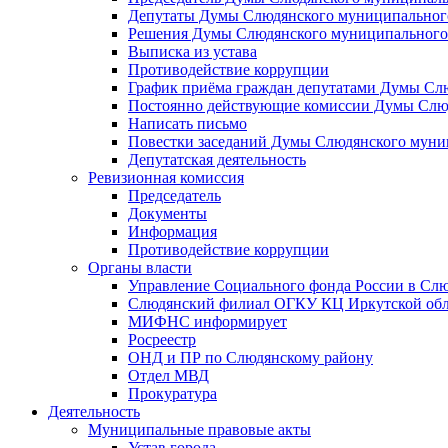
Депутаты Думы Слюдянского муниципального
Решения Думы Слюдянского муниципального
Выписка из устава
Противодействие коррупции
График приёма граждан депутатами Думы Сл
Постоянно действующие комиссии Думы Слюд
Написать письмо
Повестки заседаний Думы Слюдянского муни
Депутатская деятельность
Ревизионная комиссия
Председатель
Документы
Информация
Противодействие коррупции
Органы власти
Управление Социального фонда России в Слю
Слюдянский филиал ОГКУ КЦ Иркутской обл
МИФНС информирует
Росреестр
ОНД и ПР по Слюдянскому району
Отдел МВД
Прокуратура
Деятельность
Муниципальные правовые акты
Устав города