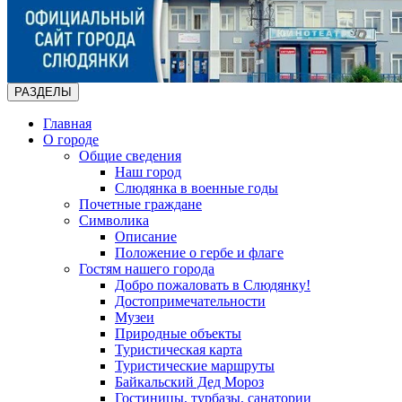
РАЗДЕЛЫ
Главная
О городе
Общие сведения
Наш город
Слюдянка в военные годы
Почетные граждане
Символика
Описание
Положение о гербе и флаге
Гостям нашего города
Добро пожаловать в Слюдянку!
Достопримечательности
Музеи
Природные объекты
Туристическая карта
Туристические маршруты
Байкальский Дед Мороз
Гостиницы, турбазы, санатории