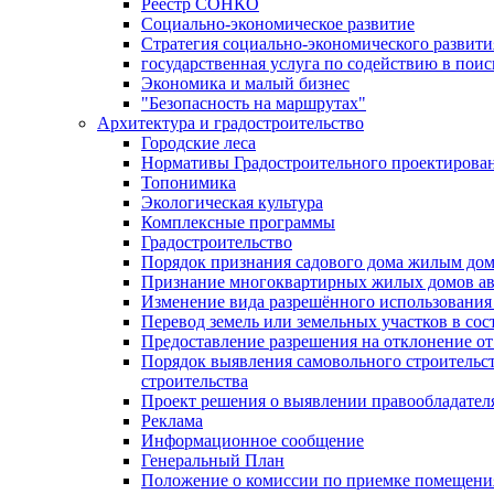
Реестр СОНКО
Социально-экономическое развитие
Стратегия социально-экономического развит
государственная услуга по содействию в пои
Экономика и малый бизнес
"Безопасность на маршрутах"
Архитектура и градостроительство
Городские леса
Нормативы Градостроительного проектирова
Топонимика
Экологическая культура
Комплексные программы
Градостроительство
Порядок признания садового дома жилым до
Признание многоквартирных жилых домов а
Изменение вида разрешённого использования 
Перевод земель или земельных участков в сос
Предоставление разрешения на отклонение от
Порядок выявления самовольного строительст
строительства
Проект решения о выявлении правообладател
Реклама
Информационное сообщение
Генеральный План
Положение о комиссии по приемке помещения