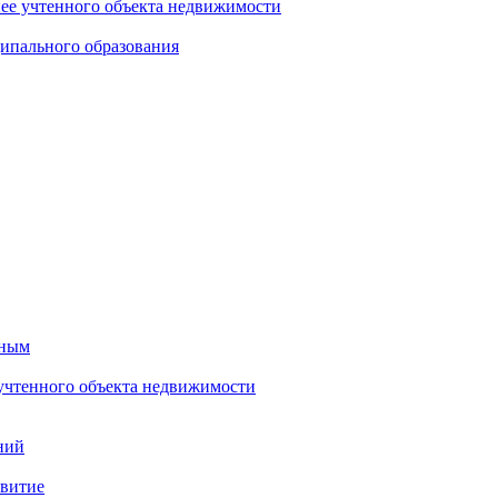
нее учтенного объекта недвижимости
ипального образования
тным
 учтенного объекта недвижимости
ний
звитие