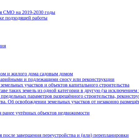
ия СМО на 2019-2030 годы
ске подходящей работы
ния
мом и жилого дома садовым домом
варийными и подлежащими сносу или реконструкции
земельных участков и объектов капитального строительства
таве таких земель из одной категории в другую (за исключением 
 предельных параметров разрешённого строительства, реконстру
ва. Об освобождении земельных участков от незаконно размещё
я ранее учтённых объектов недвижимости
 после завершения переустройства и (или) перепланировки