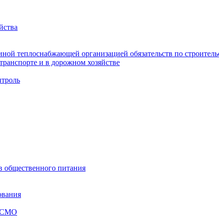
йства
ной теплоснабжающей организацией обязательств по строительс
ранспорте и в дорожном хозяйстве
троль
ов общественного питания
ования
я СМО