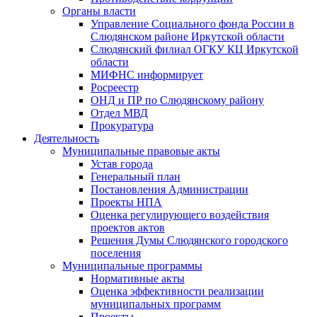
Органы власти
Управление Социального фонда России в
Слюдянском районе Иркутской области
Слюдянский филиал ОГКУ КЦ Иркутской
области
МИФНС информирует
Росреестр
ОНД и ПР по Слюдянскому району
Отдел МВД
Прокуратура
Деятельность
Муниципальные правовые акты
Устав города
Генеральный план
Постановления Администрации
Проекты НПА
Оценка регулирующего воздействия
проектов актов
Решения Думы Слюдянского городского
поселения
Муниципальные программы
Нормативные акты
Оценка эффективности реализации
муниципальных программ
Проекты