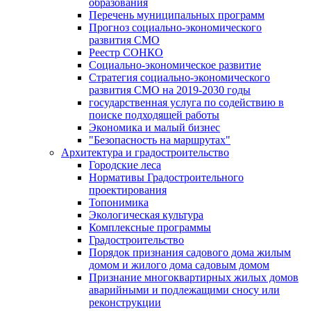
образования
Перечень муниципальных программ
Прогноз социально-экономического
развития СМО
Реестр СОНКО
Социально-экономическое развитие
Стратегия социально-экономического
развития СМО на 2019-2030 годы
государственная услуга по содействию в
поиске подходящей работы
Экономика и малый бизнес
"Безопасность на маршрутах"
Архитектура и градостроительство
Городские леса
Нормативы Градостроительного
проектирования
Топонимика
Экологическая культура
Комплексные программы
Градостроительство
Порядок признания садового дома жилым
домом и жилого дома садовым домом
Признание многоквартирных жилых домов
аварийными и подлежащими сносу или
реконструкции