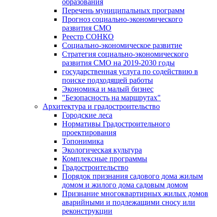
образования
Перечень муниципальных программ
Прогноз социально-экономического
развития СМО
Реестр СОНКО
Социально-экономическое развитие
Стратегия социально-экономического
развития СМО на 2019-2030 годы
государственная услуга по содействию в
поиске подходящей работы
Экономика и малый бизнес
"Безопасность на маршрутах"
Архитектура и градостроительство
Городские леса
Нормативы Градостроительного
проектирования
Топонимика
Экологическая культура
Комплексные программы
Градостроительство
Порядок признания садового дома жилым
домом и жилого дома садовым домом
Признание многоквартирных жилых домов
аварийными и подлежащими сносу или
реконструкции