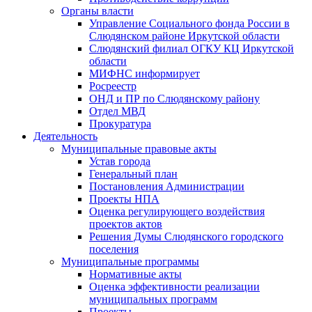
Органы власти
Управление Социального фонда России в
Слюдянском районе Иркутской области
Слюдянский филиал ОГКУ КЦ Иркутской
области
МИФНС информирует
Росреестр
ОНД и ПР по Слюдянскому району
Отдел МВД
Прокуратура
Деятельность
Муниципальные правовые акты
Устав города
Генеральный план
Постановления Администрации
Проекты НПА
Оценка регулирующего воздействия
проектов актов
Решения Думы Слюдянского городского
поселения
Муниципальные программы
Нормативные акты
Оценка эффективности реализации
муниципальных программ
Проекты