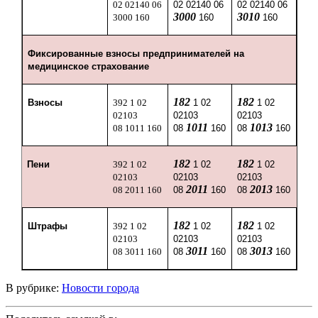
02 02140 06
02 02140 06
02 02140 06
3000
3010
3000 160
160
160
Фиксированные взносы предпринимателей на
медицинское страхование
182
182
Взносы
392 1 02
1 02
1 02
02103
02103
02103
1011
1013
08 1011 160
08
160
08
160
182
182
Пени
392 1 02
1 02
1 02
02103
02103
02103
2011
2013
08 2011 160
08
160
08
160
182
182
Штрафы
392 1 02
1 02
1 02
02103
02103
02103
3011
3013
08 3011 160
08
160
08
160
В рубрике:
Новости города