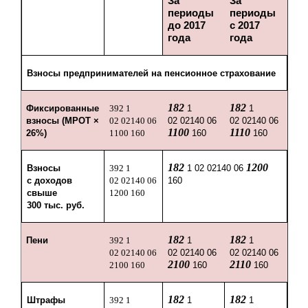
За
За
периоды
периоды
до 2017
с 2017
года
года
Взносы предпринимателей на пенсионное страхование
182
182
Фиксированные
392 1
1
1
взносы (МРОТ ×
02 02140 06
02 02140 06
02 02140 06
1100
1110
26%)
1100 160
160
160
182
1200
Взносы
392 1
1 02 02140 06
с доходов
02 02140 06
160
свыше
1200 160
300 тыс. руб.
182
182
Пени
392 1
1
1
02 02140 06
02 02140 06
02 02140 06
2100
2110
2100 160
160
160
182
182
Штрафы
392 1
1
1