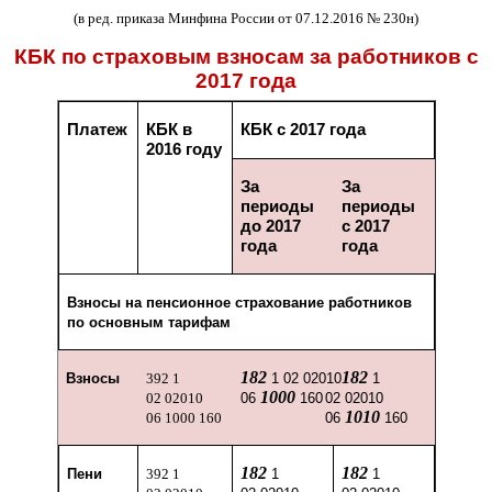
(в ред. приказа Минфина России от 07.12.2016 № 230н)
КБК по страховым взносам за работников с
2017 года
Платеж
КБК в
КБК с 2017 года
2016 году
За
За
периоды
периоды
до 2017
с 2017
года
года
Взносы на пенсионное страхование работников
по основным тарифам
182
182
Взносы
392 1
1 02 02010
1
1000
02 02010
06
160
02 02010
1010
06 1000 160
06
160
182
182
Пени
392 1
1
1