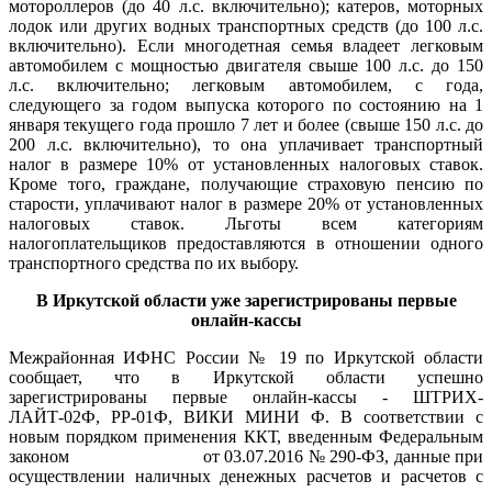
мотороллеров (до 40 л.с. включительно); катеров, моторных
лодок или других водных транспортных средств (до 100 л.с.
включительно). Если многодетная семья владеет легковым
автомобилем с мощностью двигателя свыше 100 л.с. до 150
л.с. включительно; легковым автомобилем, с года,
следующего за годом выпуска которого по состоянию на 1
января текущего года прошло 7 лет и более (свыше 150 л.с. до
200 л.с. включительно), то она уплачивает транспортный
налог в размере 10% от установленных налоговых ставок.
Кроме того, граждане, получающие страховую пенсию по
старости, уплачивают налог в размере 20% от установленных
налоговых ставок. Льготы всем категориям
налогоплательщиков предоставляются в отношении одного
транспортного средства по их выбору.
В Иркутской области уже зарегистрированы первые
онлайн-кассы
Межрайонная ИФНС России № 19 по Иркутской области
сообщает, что в Иркутской области успешно
зарегистрированы первые онлайн-кассы - ШТРИХ-
ЛАЙТ-02Ф, РР-01Ф, ВИКИ МИНИ Ф. В соответствии с
новым порядком применения ККТ, введенным Федеральным
законом от 03.07.2016 № 290-ФЗ, данные при
осуществлении наличных денежных расчетов и расчетов с