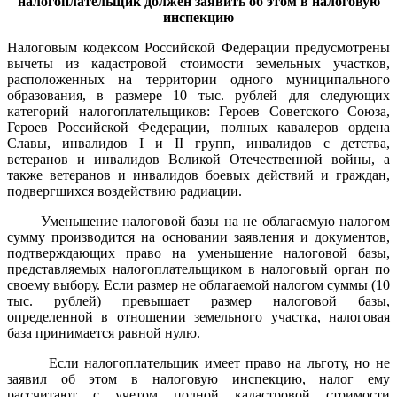
налогоплательщик должен заявить об этом в налоговую
инспекцию
Налоговым кодексом Российской Федерации предусмотрены
вычеты из кадастровой стоимости земельных участков,
расположенных на территории одного муниципального
образования, в размере 10 тыс. рублей для следующих
категорий налогоплательщиков: Героев Советского Союза,
Героев Российской Федерации, полных кавалеров ордена
Славы, инвалидов I и II групп, инвалидов с детства,
ветеранов и инвалидов Великой Отечественной войны, а
также ветеранов и инвалидов боевых действий и граждан,
подвергшихся воздействию радиации.
Уменьшение налоговой базы на не облагаемую налогом
сумму производится на основании заявления и документов,
подтверждающих право на уменьшение налоговой базы,
представляемых налогоплательщиком в налоговый орган по
своему выбору. Если размер не облагаемой налогом суммы (10
тыс. рублей) превышает размер налоговой базы,
определенной в отношении земельного участка, налоговая
база принимается равной нулю.
Если налогоплательщик имеет право на льготу, но не
заявил об этом в налоговую инспекцию, налог ему
рассчитают с учетом полной кадастровой стоимости