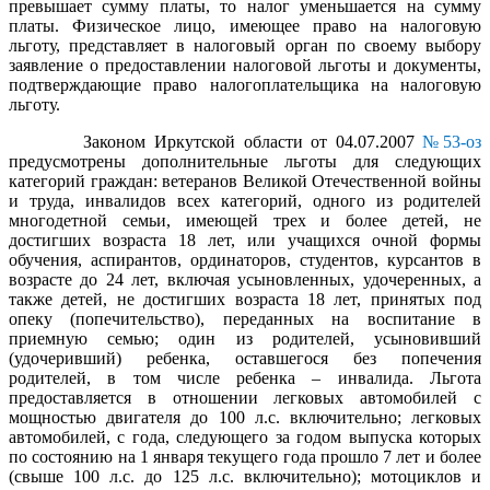
превышает сумму платы, то налог уменьшается на сумму
платы. Физическое лицо, имеющее право на налоговую
льготу, представляет в налоговый орган по своему выбору
заявление о предоставлении налоговой льготы и документы,
подтверждающие право налогоплательщика на налоговую
льготу.
Законом Иркутской области от 04.07.2007
№53-оз
предусмотрены дополнительные льготы для следующих
категорий граждан:
ветеранов Великой Отечественной войны
и труда, инвалидов всех категорий, одного из родителей
многодетной семьи, имеющей трех и более детей, не
достигших возраста 18 лет, или учащихся очной формы
обучения, аспирантов, ординаторов, студентов, курсантов в
возрасте до 24 лет, включая усыновленных, удочеренных, а
также детей, не достигших возраста 18 лет, принятых под
опеку (попечительство), переданных на воспитание в
приемную семью; один из родителей, усыновивший
(удочеривший) ребенка, оставшегося без попечения
родителей, в том числе ребенка – инвалида. Льгота
предоставляется в отношении легковых автомобилей с
мощностью двигателя до 100 л.с. включительно; легковых
автомобилей, с года, следующего за годом выпуска которых
по состоянию на 1 января текущего года прошло 7 лет и более
(свыше 100 л.с. до 125 л.с. включительно); мотоциклов и