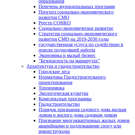
образования
Перечень муниципальных программ
Прогноз социально-экономического
развития СМО
Реестр СОНКО
Социально-экономическое развитие
Стратегия социально-экономического
развития СМО на 2019-2030 годы
государственная услуга по содействию в
поиске подходящей работы
Экономика и малый бизнес
"Безопасность на маршрутах"
Архитектура и градостроительство
Городские леса
Нормативы Градостроительного
проектирования
Топонимика
Экологическая культура
Комплексные программы
Градостроительство
Порядок признания садового дома жилым
домом и жилого дома садовым домом
Признание многоквартирных жилых домов
аварийными и подлежащими сносу или
реконструкции