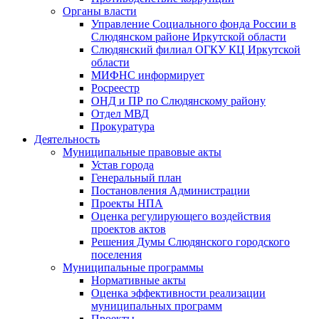
Органы власти
Управление Социального фонда России в
Слюдянском районе Иркутской области
Слюдянский филиал ОГКУ КЦ Иркутской
области
МИФНС информирует
Росреестр
ОНД и ПР по Слюдянскому району
Отдел МВД
Прокуратура
Деятельность
Муниципальные правовые акты
Устав города
Генеральный план
Постановления Администрации
Проекты НПА
Оценка регулирующего воздействия
проектов актов
Решения Думы Слюдянского городского
поселения
Муниципальные программы
Нормативные акты
Оценка эффективности реализации
муниципальных программ
Проекты