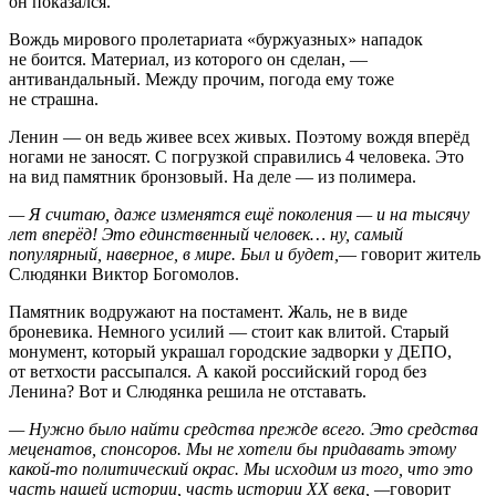
он показался.
Вождь мирового пролетариата «буржуазных» нападок
не боится. Материал, из которого он сделан, —
антивандальный. Между прочим, погода ему тоже
не страшна.
Ленин — он ведь живее всех живых. Поэтому вождя вперёд
ногами не заносят. С погрузкой справились 4 человека. Это
на вид памятник бронзовый. На деле — из полимера.
— Я считаю, даже изменятся ещё поколения — и на тысячу
лет вперёд! Это единственный человек… ну, самый
популярный, наверное, в мире. Был и будет,
— говорит житель
Слюдянки Виктор Богомолов.
Памятник водружают на постамент. Жаль, не в виде
броневика. Немного усилий — стоит как влитой. Старый
монумент, который украшал городские задворки у ДЕПО,
от ветхости рассыпался. А какой российский город без
Ленина? Вот и Слюдянка решила не отставать.
— Нужно было найти средства прежде всего. Это средства
меценатов, спонсоров. Мы не хотели бы придавать этому
какой-то политический окрас. Мы исходим из того, что это
часть нашей истории, часть истории XX века, —
говорит