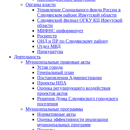
Органы власти
Управление Социального фонда России в
Слюдянском районе Иркутской области
Слюдянский филиал ОГКУ КЦ Иркутской
области
МИФНС информирует
Росреестр
ОНД и ПР по Слюдянскому району
Отдел МВД
Прокуратура
Деятельность
Муниципальные правовые акты
Устав города
Генеральный план
Постановления Администрации
Проекты НПА
Оценка регулирующего воздействия
проектов актов
Решения Думы Слюдянского городского
поселения
Муниципальные программы
Нормативные акты
Оценка эффективности реализации
муниципальных программ
Проекты