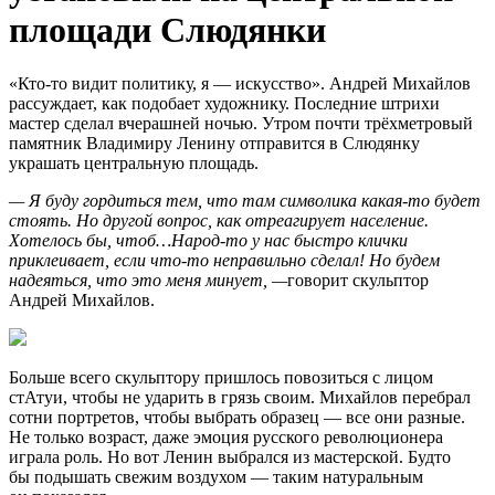
площади Слюдянки
«Кто-то видит политику, я — искусство». Андрей Михайлов
рассуждает, как подобает художнику. Последние штрихи
мастер сделал вчерашней ночью. Утром почти трёхметровый
памятник Владимиру Ленину отправится в Слюдянку
украшать центральную площадь.
— Я буду гордиться тем, что там символика какая-то будет
стоять. Но другой вопрос, как отреагирует население.
Хотелось бы, чтоб…Народ-то у нас быстро клички
приклеивает, если что-то неправильно сделал! Но будем
надеяться, что это меня минует, —
говорит скульптор
Андрей Михайлов.
Больше всего скульптору пришлось повозиться с лицом
стАтуи, чтобы не ударить в грязь своим. Михайлов перебрал
сотни портретов, чтобы выбрать образец — все они разные.
Не только возраст, даже эмоция русского революционера
играла роль. Но вот Ленин выбрался из мастерской. Будто
бы подышать свежим воздухом — таким натуральным