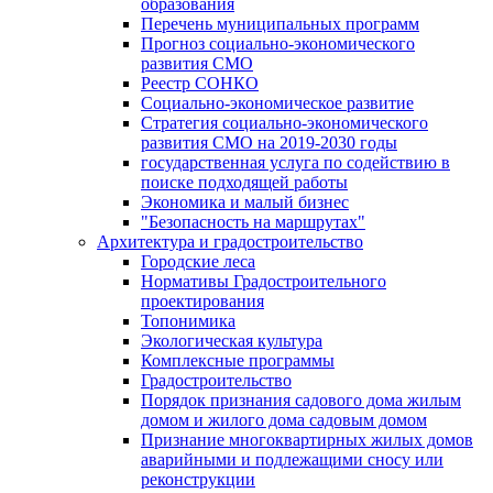
образования
Перечень муниципальных программ
Прогноз социально-экономического
развития СМО
Реестр СОНКО
Социально-экономическое развитие
Стратегия социально-экономического
развития СМО на 2019-2030 годы
государственная услуга по содействию в
поиске подходящей работы
Экономика и малый бизнес
"Безопасность на маршрутах"
Архитектура и градостроительство
Городские леса
Нормативы Градостроительного
проектирования
Топонимика
Экологическая культура
Комплексные программы
Градостроительство
Порядок признания садового дома жилым
домом и жилого дома садовым домом
Признание многоквартирных жилых домов
аварийными и подлежащими сносу или
реконструкции