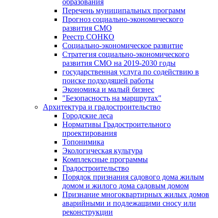
образования
Перечень муниципальных программ
Прогноз социально-экономического
развития СМО
Реестр СОНКО
Социально-экономическое развитие
Стратегия социально-экономического
развития СМО на 2019-2030 годы
государственная услуга по содействию в
поиске подходящей работы
Экономика и малый бизнес
"Безопасность на маршрутах"
Архитектура и градостроительство
Городские леса
Нормативы Градостроительного
проектирования
Топонимика
Экологическая культура
Комплексные программы
Градостроительство
Порядок признания садового дома жилым
домом и жилого дома садовым домом
Признание многоквартирных жилых домов
аварийными и подлежащими сносу или
реконструкции