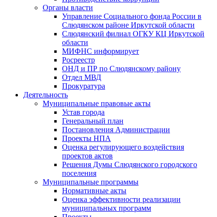
Органы власти
Управление Социального фонда России в
Слюдянском районе Иркутской области
Слюдянский филиал ОГКУ КЦ Иркутской
области
МИФНС информирует
Росреестр
ОНД и ПР по Слюдянскому району
Отдел МВД
Прокуратура
Деятельность
Муниципальные правовые акты
Устав города
Генеральный план
Постановления Администрации
Проекты НПА
Оценка регулирующего воздействия
проектов актов
Решения Думы Слюдянского городского
поселения
Муниципальные программы
Нормативные акты
Оценка эффективности реализации
муниципальных программ
Проекты