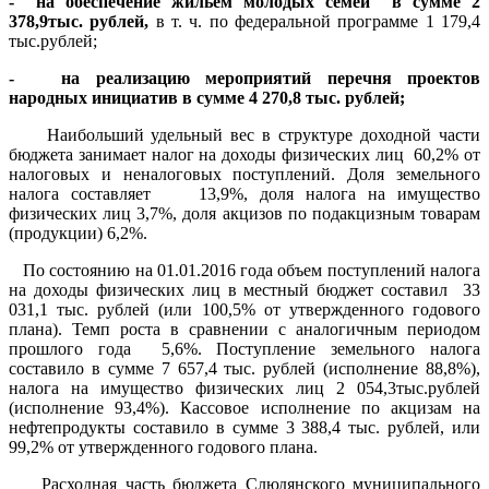
- на обеспечение жильем молодых семей в сумме 2
378,9тыс. рублей,
в т. ч. по федеральной программе 1 179,4
тыс.рублей;
- на реализацию мероприятий перечня проектов
народных инициатив в сумме 4 270,8 тыс. рублей;
Наибольший удельный вес в структуре доходной части
бюджета занимает налог на доходы физических лиц 60,2% от
налоговых и неналоговых поступлений. Доля земельного
налога составляет 13,9%, доля налога на имущество
физических лиц 3,7%, доля акцизов по подакцизным товарам
(продукции) 6,2%.
По состоянию на 01.01.2016 года объем поступлений налога
на доходы физических лиц в местный бюджет составил 33
031,1 тыс. рублей (или 100,5% от утвержденного годового
плана). Темп роста в сравнении с аналогичным периодом
прошлого года 5,6%. Поступление земельного налога
составило в сумме 7 657,4 тыс. рублей (исполнение 88,8%),
налога на имущество физических лиц 2 054,3тыс.рублей
(исполнение 93,4%). Кассовое исполнение по акцизам на
нефтепродукты составило в сумме 3 388,4 тыс. рублей, или
99,2% от утвержденного годового плана.
Расходная часть бюджета Слюдянского муниципального