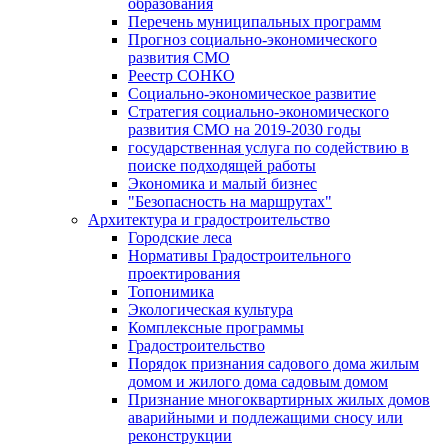
образования
Перечень муниципальных программ
Прогноз социально-экономического
развития СМО
Реестр СОНКО
Социально-экономическое развитие
Стратегия социально-экономического
развития СМО на 2019-2030 годы
государственная услуга по содействию в
поиске подходящей работы
Экономика и малый бизнес
"Безопасность на маршрутах"
Архитектура и градостроительство
Городские леса
Нормативы Градостроительного
проектирования
Топонимика
Экологическая культура
Комплексные программы
Градостроительство
Порядок признания садового дома жилым
домом и жилого дома садовым домом
Признание многоквартирных жилых домов
аварийными и подлежащими сносу или
реконструкции