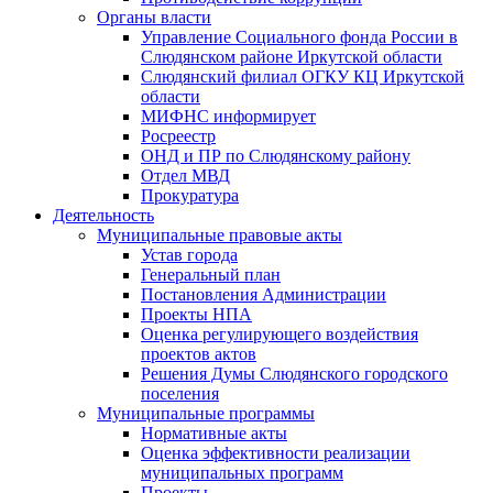
Органы власти
Управление Социального фонда России в
Слюдянском районе Иркутской области
Слюдянский филиал ОГКУ КЦ Иркутской
области
МИФНС информирует
Росреестр
ОНД и ПР по Слюдянскому району
Отдел МВД
Прокуратура
Деятельность
Муниципальные правовые акты
Устав города
Генеральный план
Постановления Администрации
Проекты НПА
Оценка регулирующего воздействия
проектов актов
Решения Думы Слюдянского городского
поселения
Муниципальные программы
Нормативные акты
Оценка эффективности реализации
муниципальных программ
Проекты