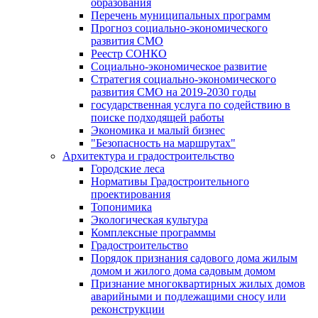
образования
Перечень муниципальных программ
Прогноз социально-экономического
развития СМО
Реестр СОНКО
Социально-экономическое развитие
Стратегия социально-экономического
развития СМО на 2019-2030 годы
государственная услуга по содействию в
поиске подходящей работы
Экономика и малый бизнес
"Безопасность на маршрутах"
Архитектура и градостроительство
Городские леса
Нормативы Градостроительного
проектирования
Топонимика
Экологическая культура
Комплексные программы
Градостроительство
Порядок признания садового дома жилым
домом и жилого дома садовым домом
Признание многоквартирных жилых домов
аварийными и подлежащими сносу или
реконструкции