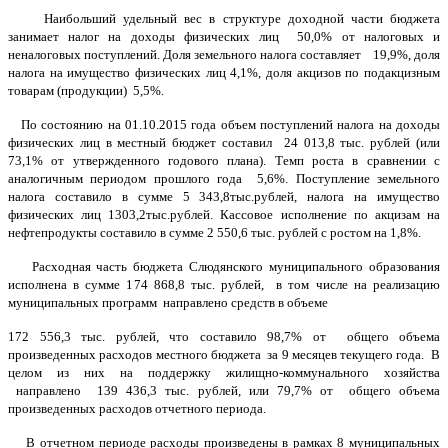
Наибольший удельный вес в структуре доходной части бюджета
занимает налог на доходы физических лиц 50,0% от налоговых и
неналоговых поступлений. Доля земельного налога составляет 19,9%, доля
налога на имущество физических лиц 4,1%, доля акцизов по подакцизным
товарам (продукции) 5,5%.
По состоянию на 01.10.2015 года объем поступлений налога на доходы
физических лиц в местный бюджет составил 24 013,8 тыс. рублей (или
73,1% от утвержденного годового плана). Темп роста в сравнении с
аналогичным периодом прошлого года 5,6%. Поступление земельного
налога составило в сумме 5 343,8тыс.рублей, налога на имущество
физических лиц 1303,2тыс.рублей. Кассовое исполнение по акцизам на
нефтепродукты составило в сумме 2 550,6 тыс. рублей с ростом на 1,8%.
Расходная часть бюджета Слюдянского муниципального образования
исполнена в сумме 174 868,8 тыс. рублей, в том числе на реализацию
муниципальных программ направлено средств в объеме
172 556,3 тыс. рублей, что составило 98,7% от общего объема
произведенных расходов местного бюджета за 9 месяцев текущего года. В
целом из них на поддержку жилищно-коммунального хозяйства
направлено 139 436,3 тыс. рублей, или 79,7% от общего объема
произведенных расходов отчетного периода.
В отчетном периоде расходы произведены в рамках 8 муниципальных