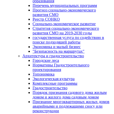
образования
Перечень муниципальных программ
Прогноз социально-экономического
развития СМО
Реестр СОНКО
Социально-экономическое развитие
Стратегия социально-экономического
развития СМО на 2019-2030 годы
государственная услуга по содействию в
поиске подходящей работы
Экономика и малый бизнес
"Безопасность на маршрутах"
Архитектура и градостроительство
Городские леса
Нормативы Градостроительного
проектирования
Топонимика
Экологическая культура
Комплексные программы
Градостроительство
Порядок признания садового дома жилым
домом и жилого дома садовым домом
Признание многоквартирных жилых домов
аварийными и подлежащими сносу или
реконструкции