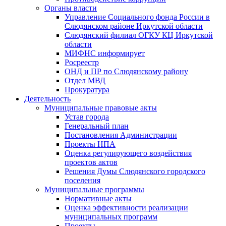
Органы власти
Управление Социального фонда России в
Слюдянском районе Иркутской области
Слюдянский филиал ОГКУ КЦ Иркутской
области
МИФНС информирует
Росреестр
ОНД и ПР по Слюдянскому району
Отдел МВД
Прокуратура
Деятельность
Муниципальные правовые акты
Устав города
Генеральный план
Постановления Администрации
Проекты НПА
Оценка регулирующего воздействия
проектов актов
Решения Думы Слюдянского городского
поселения
Муниципальные программы
Нормативные акты
Оценка эффективности реализации
муниципальных программ
Проекты