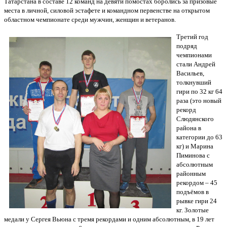
Татарстана в составе 12 команд на девяти помостах боролись за призовые
места в личной, силовой эстафете и командном первенстве на открытом
областном чемпионате среди мужчин, женщин и ветеранов.
Третий год
подряд
чемпионами
стали Андрей
Васильев,
толкнувший
гири по 32 кг 64
раза (это новый
рекорд
Слюдянского
района в
категории до 63
кг) и Марина
Пиминова с
абсолютным
районным
рекордом – 45
подъёмов в
рывке гири 24
кг. Золотые
медали у Сергея Вьюна с тремя рекордами и одним абсолютным, в 19 лет