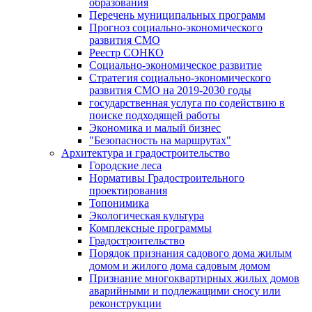
образования
Перечень муниципальных программ
Прогноз социально-экономического
развития СМО
Реестр СОНКО
Социально-экономическое развитие
Стратегия социально-экономического
развития СМО на 2019-2030 годы
государственная услуга по содействию в
поиске подходящей работы
Экономика и малый бизнес
"Безопасность на маршрутах"
Архитектура и градостроительство
Городские леса
Нормативы Градостроительного
проектирования
Топонимика
Экологическая культура
Комплексные программы
Градостроительство
Порядок признания садового дома жилым
домом и жилого дома садовым домом
Признание многоквартирных жилых домов
аварийными и подлежащими сносу или
реконструкции