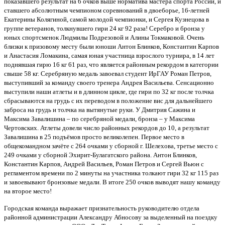
показавшего результат на 6 очков выше норматива мастера спорта России, и
ставшего абсолютным чемпионом соревнований в двоеборье, 16-летней
Екатерины Колягиной, самой молодой чемпионки, и Сергея Кузнецова в
группе ветеранов, толкнувшего гири 24 кг 92 раза! Серебро и бронза у
юных спортсменок Людмилы Подрезовой и Алины Токмаковой. Очень
близки к призовому месту были юноши Антон Блинков, Константин Карпов
и Анастасия Ломакина, самая юная участница взрослого турнира, в 14 лет
поднявшая гирю 16 кг 61 раз, что является районным рекордом в категории
свыше 58 кг. Серебряную медаль завоевал студент ИрГАУ Роман Петров,
выступивший за команду своего тренера Андрея Васильева. Сенсационно
выступили наши атлеты и в длинном цикле, где гири по 32 кг после толчка
сбрасываются на грудь с их переводом в положение вис для дальнейшего
заброса на грудь и толчка на вытянутые руки. У Дмитрия Сажина и
Максима Завалишина – по серебряной медали, бронза – у Максима
Чертовских. Атлеты довели число районных рекордов до 10, а результат
Завалишина в 25 подъёмов просто великолепен. Первое место в
общекомандном зачёте с 264 очками у сборной г. Шелехова, третье место с
249 очками у сборной Эхирит-Булагатского района. Антон Блинков,
Константин Карпов, Андрей Васильев, Роман Петров и Сергей Вьюн с
регламентом времени по 2 минуты на участника толкают гири 32 кг 115 раз
и завоевывают бронзовые медали. В итоге 250 очков выводят нашу команду
на второе место!
Городская команда выражает признательность руководителю отдела
районной администрации Александру Абносову за выделенный на поездку