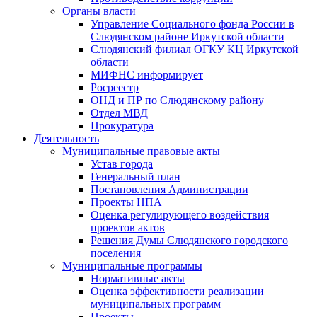
Органы власти
Управление Социального фонда России в
Слюдянском районе Иркутской области
Слюдянский филиал ОГКУ КЦ Иркутской
области
МИФНС информирует
Росреестр
ОНД и ПР по Слюдянскому району
Отдел МВД
Прокуратура
Деятельность
Муниципальные правовые акты
Устав города
Генеральный план
Постановления Администрации
Проекты НПА
Оценка регулирующего воздействия
проектов актов
Решения Думы Слюдянского городского
поселения
Муниципальные программы
Нормативные акты
Оценка эффективности реализации
муниципальных программ
Проекты