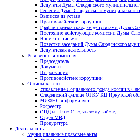
Депутаты Думы Слюдянского муниципального
Решения Думы Слюдянского муниципального
Выписка из устава
Противодействие коррупции
График приёма граждан депутатами Думы Сл
Постоянно действующие комиссии Думы Слюд
Написать письмо
Повестки заседаний Думы Слюдянского муни
Депутатская деятельность
Ревизионная комиссия
Председатель
Документы
Информация
Противодействие коррупции
Органы власти
Управление Социального фонда России в Слю
Слюдянский филиал ОГКУ КЦ Иркутской обл
МИФНС информирует
Росреестр
ОНД и ПР по Слюдянскому району
Отдел МВД
Прокуратура
Деятельность
Муниципальные правовые акты
Устав города