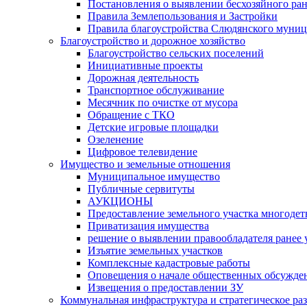
Постановления о выявлении бесхозяйного ра
Правила Землепользования и Застройки
Правила благоустройства Слюдянского муниц
Благоустройство и дорожное хозяйство
Благоустройство сельских поселений
Инициативные проекты
Дорожная деятельность
Транспортное обслуживание
Месячник по очистке от мусора
Обращение с ТКО
Детские игровые площадки
Озеленение
Цифровое телевидение
Имущество и земельные отношения
Муниципальное имущество
Публичные сервитуты
АУКЦИОНЫ
Предоставление земельного участка многоде
Приватизация имущества
решение о выявлении правообладателя ранее
Изъятие земельных участков
Комплексные кадастровые работы
Оповещения о начале общественных обсужде
Извещения о предоставлении ЗУ
Коммунальная инфраструктура и стратегическое ра