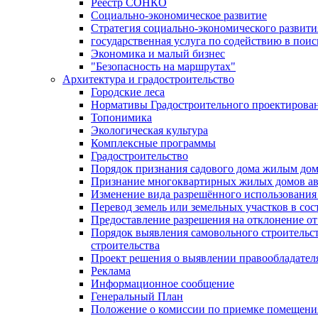
Реестр СОНКО
Социально-экономическое развитие
Стратегия социально-экономического развит
государственная услуга по содействию в пои
Экономика и малый бизнес
"Безопасность на маршрутах"
Архитектура и градостроительство
Городские леса
Нормативы Градостроительного проектирова
Топонимика
Экологическая культура
Комплексные программы
Градостроительство
Порядок признания садового дома жилым до
Признание многоквартирных жилых домов а
Изменение вида разрешённого использования 
Перевод земель или земельных участков в сос
Предоставление разрешения на отклонение от
Порядок выявления самовольного строительст
строительства
Проект решения о выявлении правообладател
Реклама
Информационное сообщение
Генеральный План
Положение о комиссии по приемке помещения