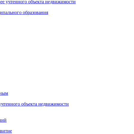
нее учтенного объекта недвижимости
ипального образования
тным
 учтенного объекта недвижимости
ний
звитие