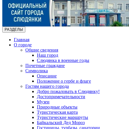
РАЗДЕЛЫ
Главная
О городе
Общие сведения
Наш город
Слюдянка в военные годы
Почетные граждане
Символика
Описание
Положение о гербе и флаге
Гостям нашего города
Добро пожаловать в Слюдянку!
Достопримечательности
Музеи
Природные объекты
Туристическая карта
Туристические маршруты
Байкальский Дед Мороз
Гостиницы, турбазы, санатории