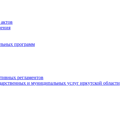
 актов
ления
альных программ
ативных регламентов
дарственных и муниципальных услуг иркутской области