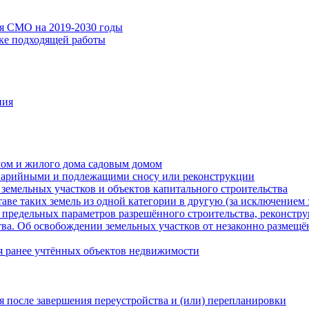
ия СМО на 2019-2030 годы
ске подходящей работы
ния
мом и жилого дома садовым домом
варийными и подлежащими сносу или реконструкции
земельных участков и объектов капитального строительства
таве таких земель из одной категории в другую (за исключением 
 предельных параметров разрешённого строительства, реконстру
ва. Об освобождении земельных участков от незаконно размещё
я ранее учтённых объектов недвижимости
 после завершения переустройства и (или) перепланировки