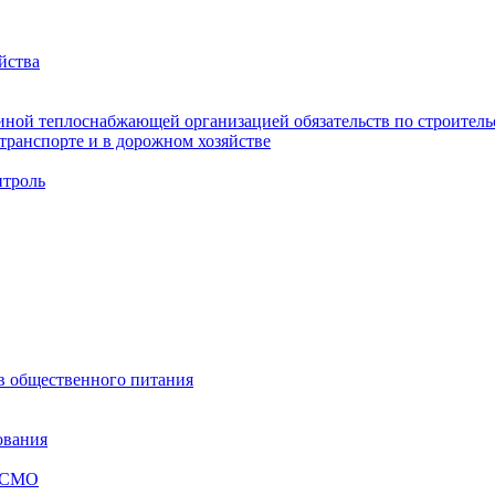
йства
ной теплоснабжающей организацией обязательств по строительс
ранспорте и в дорожном хозяйстве
троль
ов общественного питания
ования
я СМО