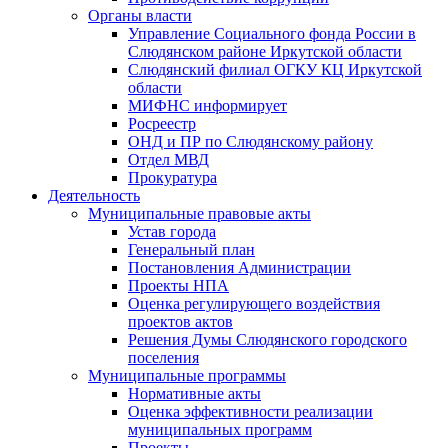
Органы власти
Управление Социального фонда России в
Слюдянском районе Иркутской области
Слюдянский филиал ОГКУ КЦ Иркутской
области
МИФНС информирует
Росреестр
ОНД и ПР по Слюдянскому району
Отдел МВД
Прокуратура
Деятельность
Муниципальные правовые акты
Устав города
Генеральный план
Постановления Администрации
Проекты НПА
Оценка регулирующего воздействия
проектов актов
Решения Думы Слюдянского городского
поселения
Муниципальные программы
Нормативные акты
Оценка эффективности реализации
муниципальных программ
Проекты