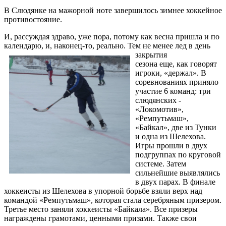
В Слюдянке на мажорной ноте завершилось зимнее хоккейное
противостояние.
И, рассуждая здраво, уже пора, потому как весна пришла и по
календарю, и, наконец-то, реально. Тем не менее лед в день
закрытия
сезона еще, как говорят
игроки, «держал». В
соревнованиях приняло
участие 6 команд: три
слюдянских -
«Локомотив»,
«Ремпутьмаш»,
«Байкал», две из Тунки
и одна из Шелехова.
Игры прошли в двух
подгруппах по круговой
системе. Затем
сильнейшие выявлялись
в двух парах. В финале
хоккеисты из Шелехова в упорной борьбе взяли верх над
командой «Ремпутьмаш», которая стала серебряным призером.
Третье место заняли хоккеисты «Байкала». Все призеры
награждены грамотами, ценными призами. Также свои