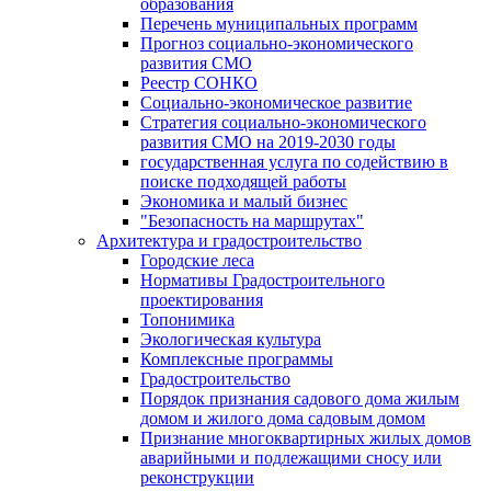
образования
Перечень муниципальных программ
Прогноз социально-экономического
развития СМО
Реестр СОНКО
Социально-экономическое развитие
Стратегия социально-экономического
развития СМО на 2019-2030 годы
государственная услуга по содействию в
поиске подходящей работы
Экономика и малый бизнес
"Безопасность на маршрутах"
Архитектура и градостроительство
Городские леса
Нормативы Градостроительного
проектирования
Топонимика
Экологическая культура
Комплексные программы
Градостроительство
Порядок признания садового дома жилым
домом и жилого дома садовым домом
Признание многоквартирных жилых домов
аварийными и подлежащими сносу или
реконструкции