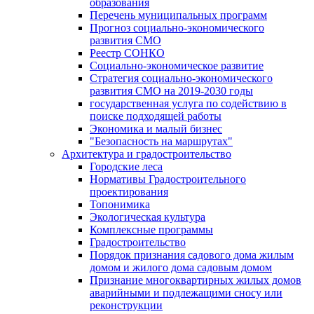
образования
Перечень муниципальных программ
Прогноз социально-экономического
развития СМО
Реестр СОНКО
Социально-экономическое развитие
Стратегия социально-экономического
развития СМО на 2019-2030 годы
государственная услуга по содействию в
поиске подходящей работы
Экономика и малый бизнес
"Безопасность на маршрутах"
Архитектура и градостроительство
Городские леса
Нормативы Градостроительного
проектирования
Топонимика
Экологическая культура
Комплексные программы
Градостроительство
Порядок признания садового дома жилым
домом и жилого дома садовым домом
Признание многоквартирных жилых домов
аварийными и подлежащими сносу или
реконструкции