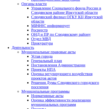
Органы власти
Управление Социального фонда России в
Слюдянском районе Иркутской области
Слюдянский филиал ОГКУ КЦ Иркутской
области
МИФНС информирует
Росреестр
ОНД и ПР по Слюдянскому району
Отдел МВД
Прокуратура
Деятельность
Муниципальные правовые акты
Устав города
Генеральный план
Постановления Администрации
Проекты НПА
Оценка регулирующего воздействия
проектов актов
Решения Думы Слюдянского городского
поселения
Муниципальные программы
Нормативные акты
Оценка эффективности реализации
муниципальных программ
Проекты