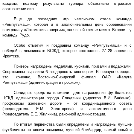
каждым, поэтому результаты турнира объективно отражают
соотношение сил.
Еще до последних игр чемпионом стала команда
«Ремпутьмаш», которая и в заключительный день соревнований
выиграла у «Локомотива-энергии», занявшей третье место. Второе – у
команды Рудо.
Особо отметим и поздравим команду «Ремпутьмаша» и с
победой в чемпионате ВСЖД, которое состоялось 27–28 апреля в
Иркутске.
Призеры награждены медалями, кубками, призами и подарками.
Спортсмены выразили благодарность спонсорам. В первую очередь,
это, конечно, Восточно-Сибирский филиал ОАО «Калуга
Ремпутьмаш» (администрация и профком).
Солидные средства вложили для награждения футболистов
ЦСКД администрации города Слюдянки (директор В.И. Бабенко),
профсоюзы железной дороги – от координационного совета
(председатель Е.М. Золоторева) и локомотивного депо
(председатель Е.Е. Жилкина), районной администрации.
По итогам первенства были определены и награждены лучшие
футболисты по своим позициям, лучший бомбардир, самый юный и