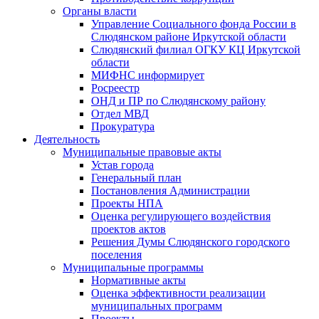
Органы власти
Управление Социального фонда России в
Слюдянском районе Иркутской области
Слюдянский филиал ОГКУ КЦ Иркутской
области
МИФНС информирует
Росреестр
ОНД и ПР по Слюдянскому району
Отдел МВД
Прокуратура
Деятельность
Муниципальные правовые акты
Устав города
Генеральный план
Постановления Администрации
Проекты НПА
Оценка регулирующего воздействия
проектов актов
Решения Думы Слюдянского городского
поселения
Муниципальные программы
Нормативные акты
Оценка эффективности реализации
муниципальных программ
Проекты