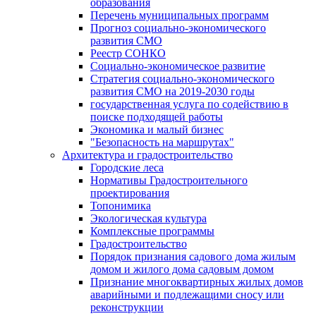
образования
Перечень муниципальных программ
Прогноз социально-экономического
развития СМО
Реестр СОНКО
Социально-экономическое развитие
Стратегия социально-экономического
развития СМО на 2019-2030 годы
государственная услуга по содействию в
поиске подходящей работы
Экономика и малый бизнес
"Безопасность на маршрутах"
Архитектура и градостроительство
Городские леса
Нормативы Градостроительного
проектирования
Топонимика
Экологическая культура
Комплексные программы
Градостроительство
Порядок признания садового дома жилым
домом и жилого дома садовым домом
Признание многоквартирных жилых домов
аварийными и подлежащими сносу или
реконструкции