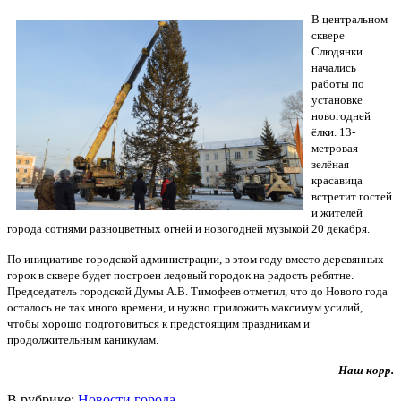
В центральном
сквере
Слюдянки
начались
работы по
установке
новогодней
ёлки. 13-
метровая
зелёная
красавица
встретит гостей
и жителей
города сотнями разноцветных огней и новогодней музыкой 20 декабря.
По инициативе городской администрации, в этом году вместо деревянных
горок в сквере будет построен ледовый городок на радость ребятне.
Председатель городской Думы А.В. Тимофеев отметил, что до Нового года
осталось не так много времени, и нужно приложить максимум усилий,
чтобы хорошо подготовиться к предстоящим праздникам и
продолжительным каникулам.
Наш корр.
В рубрике:
Новости города