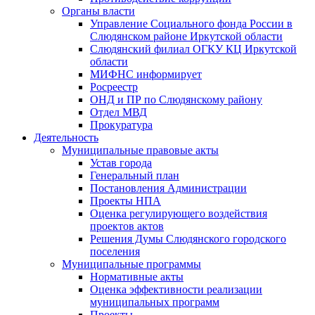
Органы власти
Управление Социального фонда России в
Слюдянском районе Иркутской области
Слюдянский филиал ОГКУ КЦ Иркутской
области
МИФНС информирует
Росреестр
ОНД и ПР по Слюдянскому району
Отдел МВД
Прокуратура
Деятельность
Муниципальные правовые акты
Устав города
Генеральный план
Постановления Администрации
Проекты НПА
Оценка регулирующего воздействия
проектов актов
Решения Думы Слюдянского городского
поселения
Муниципальные программы
Нормативные акты
Оценка эффективности реализации
муниципальных программ
Проекты