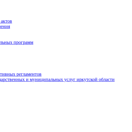
 актов
ления
альных программ
ативных регламентов
дарственных и муниципальных услуг иркутской области