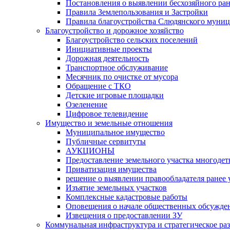
Постановления о выявлении бесхозяйного ра
Правила Землепользования и Застройки
Правила благоустройства Слюдянского муниц
Благоустройство и дорожное хозяйство
Благоустройство сельских поселений
Инициативные проекты
Дорожная деятельность
Транспортное обслуживание
Месячник по очистке от мусора
Обращение с ТКО
Детские игровые площадки
Озеленение
Цифровое телевидение
Имущество и земельные отношения
Муниципальное имущество
Публичные сервитуты
АУКЦИОНЫ
Предоставление земельного участка многоде
Приватизация имущества
решение о выявлении правообладателя ранее
Изъятие земельных участков
Комплексные кадастровые работы
Оповещения о начале общественных обсужде
Извещения о предоставлении ЗУ
Коммунальная инфраструктура и стратегическое ра