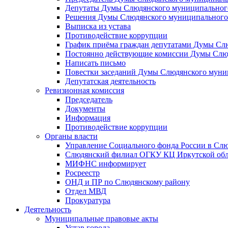
Депутаты Думы Слюдянского муниципального
Решения Думы Слюдянского муниципального
Выписка из устава
Противодействие коррупции
График приёма граждан депутатами Думы Сл
Постоянно действующие комиссии Думы Слюд
Написать письмо
Повестки заседаний Думы Слюдянского муни
Депутатская деятельность
Ревизионная комиссия
Председатель
Документы
Информация
Противодействие коррупции
Органы власти
Управление Социального фонда России в Слю
Слюдянский филиал ОГКУ КЦ Иркутской обл
МИФНС информирует
Росреестр
ОНД и ПР по Слюдянскому району
Отдел МВД
Прокуратура
Деятельность
Муниципальные правовые акты
Устав города