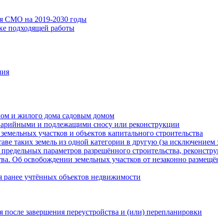
ия СМО на 2019-2030 годы
ске подходящей работы
ния
мом и жилого дома садовым домом
варийными и подлежащими сносу или реконструкции
земельных участков и объектов капитального строительства
таве таких земель из одной категории в другую (за исключением 
 предельных параметров разрешённого строительства, реконстру
ва. Об освобождении земельных участков от незаконно размещё
я ранее учтённых объектов недвижимости
 после завершения переустройства и (или) перепланировки