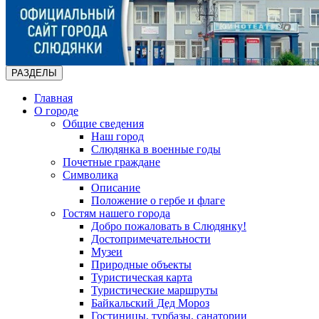
РАЗДЕЛЫ
Главная
О городе
Общие сведения
Наш город
Слюдянка в военные годы
Почетные граждане
Символика
Описание
Положение о гербе и флаге
Гостям нашего города
Добро пожаловать в Слюдянку!
Достопримечательности
Музеи
Природные объекты
Туристическая карта
Туристические маршруты
Байкальский Дед Мороз
Гостиницы, турбазы, санатории