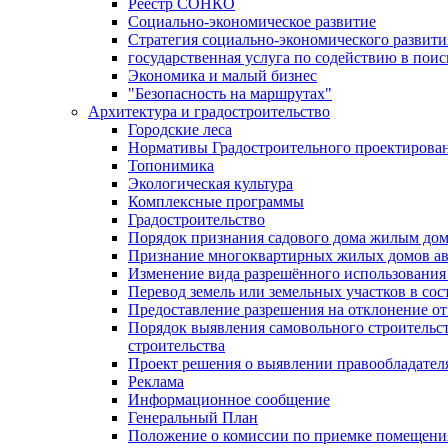
Реестр СОНКО
Социально-экономическое развитие
Стратегия социально-экономического развит
государственная услуга по содействию в пои
Экономика и малый бизнес
"Безопасность на маршрутах"
Архитектура и градостроительство
Городские леса
Нормативы Градостроительного проектирова
Топонимика
Экологическая культура
Комплексные программы
Градостроительство
Порядок признания садового дома жилым до
Признание многоквартирных жилых домов а
Изменение вида разрешённого использования 
Перевод земель или земельных участков в сос
Предоставление разрешения на отклонение от
Порядок выявления самовольного строительст
строительства
Проект решения о выявлении правообладател
Реклама
Информационное сообщение
Генеральный План
Положение о комиссии по приемке помещения