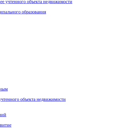
нее учтенного объекта недвижимости
ипального образования
тным
 учтенного объекта недвижимости
ний
звитие