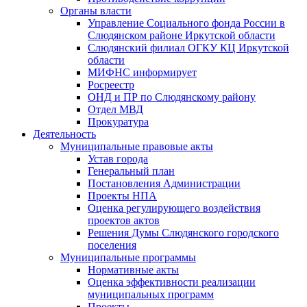
Органы власти
Управление Социального фонда России в
Слюдянском районе Иркутской области
Слюдянский филиал ОГКУ КЦ Иркутской
области
МИФНС информирует
Росреестр
ОНД и ПР по Слюдянскому району
Отдел МВД
Прокуратура
Деятельность
Муниципальные правовые акты
Устав города
Генеральный план
Постановления Администрации
Проекты НПА
Оценка регулирующего воздействия
проектов актов
Решения Думы Слюдянского городского
поселения
Муниципальные программы
Нормативные акты
Оценка эффективности реализации
муниципальных программ
Проекты