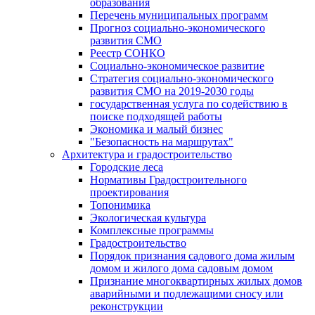
образования
Перечень муниципальных программ
Прогноз социально-экономического
развития СМО
Реестр СОНКО
Социально-экономическое развитие
Стратегия социально-экономического
развития СМО на 2019-2030 годы
государственная услуга по содействию в
поиске подходящей работы
Экономика и малый бизнес
"Безопасность на маршрутах"
Архитектура и градостроительство
Городские леса
Нормативы Градостроительного
проектирования
Топонимика
Экологическая культура
Комплексные программы
Градостроительство
Порядок признания садового дома жилым
домом и жилого дома садовым домом
Признание многоквартирных жилых домов
аварийными и подлежащими сносу или
реконструкции