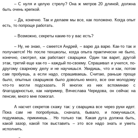
– С нуля и целую стрелу? Она ж метров 20 длиной, должна
быть очень крепкой.
– Да, конечно. Так и делаем мы все, как положено. Когда опыт
есть, то попроще работать.
– Возможно, секреты какие-то у вас есть?
– Ну, не знаю, – смеется Андрей, – варю да варю. Как-то так и
получается! Но после техшколы, когда опыта практически не было,
конечно, смотрел, как работают сварщики. Один так варит, другой
этак, третий еще как-то – каждый по-своему. Спрашивал и учился, по-
другому сварному делу и не научишься. Увидишь, что и как, потом
сам пробуешь, а если надо, спрашиваешь. Считаю, раньше проще
было, опытных сварщиков было довольно много, все они молодому
что-то могли подсказать. Я многих из них вспоминаю с
благодарностью, как например, Вячеслава Чередова, он сейчас на
пенсии, много мне помогал.
А насчет секретов скажу так: у сварщика все через руки идет.
Пока сам не попробуешь, сначала, бывало, и помучишься,
подумаешь, прикинешь… Но только так. Какая дуга должна быть,
какой зазор, какой ток выставить – это все надо знать и уметь
исполнить.