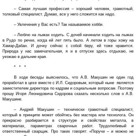
– Самая лучшая профессия – хороший человек, грамотный,
толковый специалист. Думаю, все у него сложится как надо.
– Увлечения у Вас есть? Так называемое хобби.
– Люблю на лыжах ходить. С дочей начинали ходить на лыжах
в Рудо по речке, когда ей лет пять было. А летом в горы хожу на
Хамар-Дабан. И дочку сейчас с собой беру, ей тоже нравится.
Природа у нас замечательная, я и в отпуске здесь отдыхаю, не
уезжаю в дальние края.
* * *
В ходе беседы выяснилось, что А.В. Макушин не один год
проработал в цехе вместе с И.Л. Сидоровым, который ныне является
заместителем директора по кадрам и социальным вопросам. Поэтому
прошу Игоря Леонидовича Сидорова сказать несколько слов о А.В.
Макушине.
– Андрей Макушин – технически грамотный специалист,
который в принципе может обойтись без мастера или технолога. Он
прекрасно разбирается в структуре и свойствах металла, в
материалах, параметрах сварочных работ. Трудолюбивый и
ответственный сварщик. Про таких говорят: «Поручи – и можно не