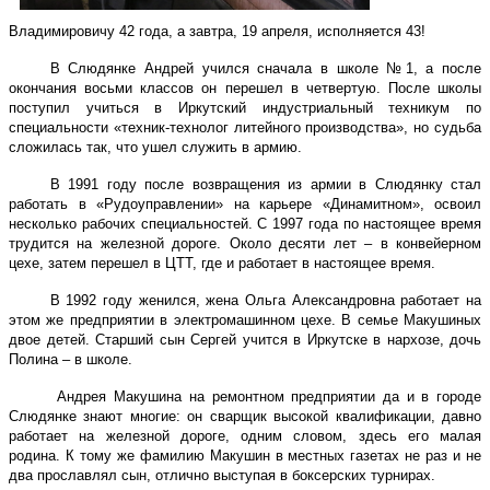
Владимировичу 42 года, а завтра, 19 апреля, исполняется 43!
В Слюдянке Андрей учился сначала в школе №1, а после
окончания восьми классов он перешел в четвертую. После школы
поступил учиться в Иркутский индустриальный техникум по
специальности «техник-технолог литейного производства», но судьба
сложилась так, что ушел служить в армию.
В 1991 году после возвращения из армии в Слюдянку стал
работать в «Рудоуправлении» на карьере «Динамитном», освоил
несколько рабочих специальностей. С 1997 года по настоящее время
трудится на железной дороге. Около десяти лет – в конвейерном
цехе, затем перешел в ЦТТ, где и работает в настоящее время.
В 1992 году женился, жена Ольга Александровна работает на
этом же предприятии в электромашинном цехе. В семье Макушиных
двое детей. Старший сын Сергей учится в Иркутске в нархозе, дочь
Полина – в школе.
Андрея Макушина на ремонтном предприятии да и в городе
Слюдянке знают многие: он сварщик высокой квалификации, давно
работает на железной дороге, одним словом, здесь его малая
родина. К тому же фамилию Макушин в местных газетах не раз и не
два прославлял сын, отлично выступая в боксерских турнирах.