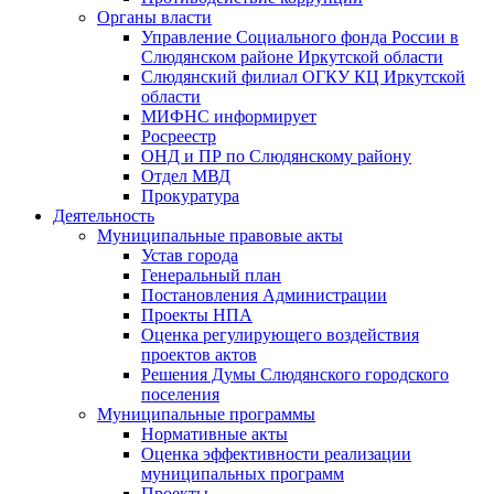
Органы власти
Управление Социального фонда России в
Слюдянском районе Иркутской области
Слюдянский филиал ОГКУ КЦ Иркутской
области
МИФНС информирует
Росреестр
ОНД и ПР по Слюдянскому району
Отдел МВД
Прокуратура
Деятельность
Муниципальные правовые акты
Устав города
Генеральный план
Постановления Администрации
Проекты НПА
Оценка регулирующего воздействия
проектов актов
Решения Думы Слюдянского городского
поселения
Муниципальные программы
Нормативные акты
Оценка эффективности реализации
муниципальных программ
Проекты