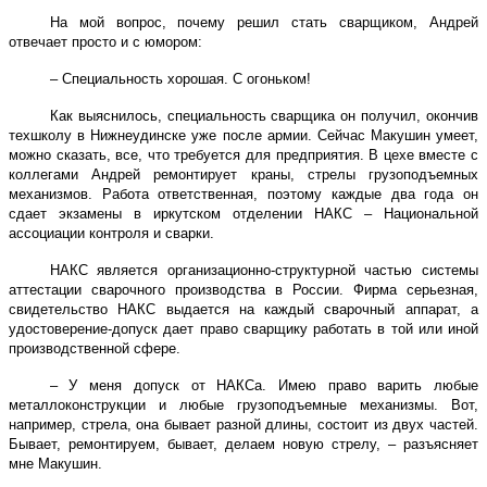
На мой вопрос, почему решил стать сварщиком, Андрей
отвечает просто и с юмором:
– Специальность хорошая. С огоньком!
Как выяснилось, специальность сварщика он получил, окончив
техшколу в Нижнеудинске уже после армии. Сейчас Макушин умеет,
можно сказать, все, что требуется для предприятия. В цехе вместе с
коллегами Андрей ремонтирует краны, стрелы грузоподъемных
механизмов. Работа ответственная, поэтому каждые два года он
сдает экзамены в иркутском отделении НАКС – Национальной
ассоциации контроля и сварки.
НАКС является организационно-структурной частью системы
аттестации сварочного производства в России. Фирма серьезная,
свидетельство НАКС выдается на каждый сварочный аппарат, а
удостоверение-допуск дает право сварщику работать в той или иной
производственной сфере.
– У меня допуск от НАКСа. Имею право варить любые
металлоконструкции и любые грузоподъемные механизмы. Вот,
например, стрела, она бывает разной длины, состоит из двух частей.
Бывает, ремонтируем, бывает, делаем новую стрелу, – разъясняет
мне Макушин.