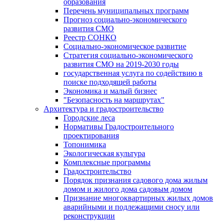
образования
Перечень муниципальных программ
Прогноз социально-экономического
развития СМО
Реестр СОНКО
Социально-экономическое развитие
Стратегия социально-экономического
развития СМО на 2019-2030 годы
государственная услуга по содействию в
поиске подходящей работы
Экономика и малый бизнес
"Безопасность на маршрутах"
Архитектура и градостроительство
Городские леса
Нормативы Градостроительного
проектирования
Топонимика
Экологическая культура
Комплексные программы
Градостроительство
Порядок признания садового дома жилым
домом и жилого дома садовым домом
Признание многоквартирных жилых домов
аварийными и подлежащими сносу или
реконструкции