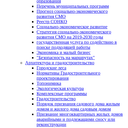
образования
Перечень муниципальных программ
Прогноз социально-экономического
развития СМО
Реестр СОНКО
Социально-экономическое развитие
Стратегия социально-экономического
развития СМО на 2019-2030 годы
государственная услуга по содействию в
поиске подходящей работы
Экономика и малый бизнес
"Безопасность на маршрутах"
Архитектура и градостроительство
Городские леса
Нормативы Градостроительного
проектирования
Топонимика
Экологическая культура
Комплексные программы
Градостроительство
Порядок признания садового дома жилым
домом и жилого дома садовым домом
Признание многоквартирных жилых домов
аварийными и подлежащими сносу или
реконструкции