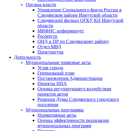
Органы власти
Управление Социального фонда России в
Слюдянском районе Иркутской области
Слюдянский филиал ОГКУ КЦ Иркутской
области
МИФНС информирует
Росреестр
ОНД и ПР по Слюдянскому району
Отдел МВД
Прокуратура
Деятельность
Муниципальные правовые акты
Устав города
Генеральный план
Постановления Администрации
Проекты НПА
Оценка регулирующего воздействия
проектов актов
Решения Думы Слюдянского городского
поселения
Муниципальные программы
Нормативные акты
Оценка эффективности реализации
муниципальных программ
Проекты