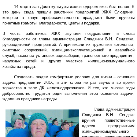
14 марта зал Дома культуры железнодорожников был полон. В
это день сюда пришли работники предприятий ЖКХ Слюдянки,
которым в канун профессионального праздника были вручены
почетные грамоты, благодарности, цветы и подарки.
В честь работников ЖКХ звучали поздравления и слова
благодарности от главы администрации Слюдянки В.Н. Сендзяка,
руководителей предприятий. А принимали их труженики котельных,
очистных сооружений, жилищно-эксплуатационной и аварийной
служб, насосных установок водозаборов, транспортного предприятия,
наружных сетей и других участков жилищно-коммунального
хозяйства города.
Создавать людям комфортные условия для жизни – основная
задача предприятий ЖКХ, и эти слова не раз звучали во время
торжества в зале ДК железнодорожников. И тех, кто многие годы
добросовестно трудится ради выполнения этой основной задачи,
ждали на празднике награды.
Глава администрации
Слюдянки В.Н. Сендзяк
вручил приветственные
адреса предприятиям
жилищно-коммунального
комплекса, расположенным