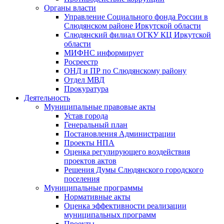
Органы власти
Управление Социального фонда России в
Слюдянском районе Иркутской области
Слюдянский филиал ОГКУ КЦ Иркутской
области
МИФНС информирует
Росреестр
ОНД и ПР по Слюдянскому району
Отдел МВД
Прокуратура
Деятельность
Муниципальные правовые акты
Устав города
Генеральный план
Постановления Администрации
Проекты НПА
Оценка регулирующего воздействия
проектов актов
Решения Думы Слюдянского городского
поселения
Муниципальные программы
Нормативные акты
Оценка эффективности реализации
муниципальных программ
Проекты