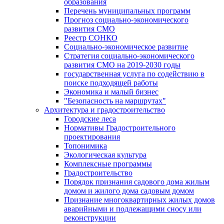
образования
Перечень муниципальных программ
Прогноз социально-экономического
развития СМО
Реестр СОНКО
Социально-экономическое развитие
Стратегия социально-экономического
развития СМО на 2019-2030 годы
государственная услуга по содействию в
поиске подходящей работы
Экономика и малый бизнес
"Безопасность на маршрутах"
Архитектура и градостроительство
Городские леса
Нормативы Градостроительного
проектирования
Топонимика
Экологическая культура
Комплексные программы
Градостроительство
Порядок признания садового дома жилым
домом и жилого дома садовым домом
Признание многоквартирных жилых домов
аварийными и подлежащими сносу или
реконструкции