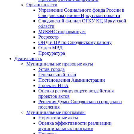
Органы власти
Управление Социального фонда России в
Слюдянском районе Иркутской области
Слюдянский филиал ОГКУ КЦ Иркутской
области
МИФНС информирует
Росреестр
ОНД и ПР по Слюдянскому району
Отдел МВД
Прокуратура
Деятельность
Муниципальные правовые акты
Устав города
Генеральный план
Постановления Администрации
Проекты НПА
Оценка регулирующего воздействия
проектов актов
Решения Думы Слюдянского городского
поселения
Муниципальные программы
Нормативные акты
Оценка эффективности реализации
муниципальных программ
Проекты