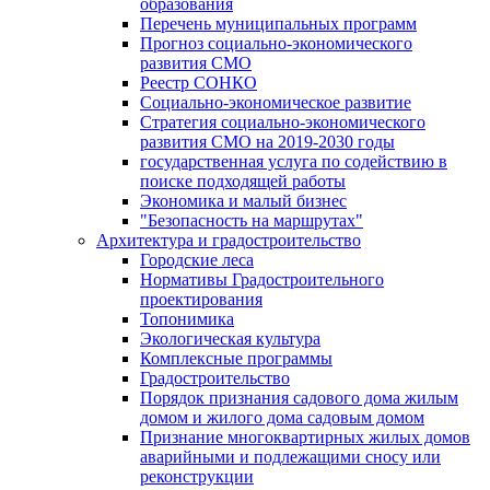
образования
Перечень муниципальных программ
Прогноз социально-экономического
развития СМО
Реестр СОНКО
Социально-экономическое развитие
Стратегия социально-экономического
развития СМО на 2019-2030 годы
государственная услуга по содействию в
поиске подходящей работы
Экономика и малый бизнес
"Безопасность на маршрутах"
Архитектура и градостроительство
Городские леса
Нормативы Градостроительного
проектирования
Топонимика
Экологическая культура
Комплексные программы
Градостроительство
Порядок признания садового дома жилым
домом и жилого дома садовым домом
Признание многоквартирных жилых домов
аварийными и подлежащими сносу или
реконструкции