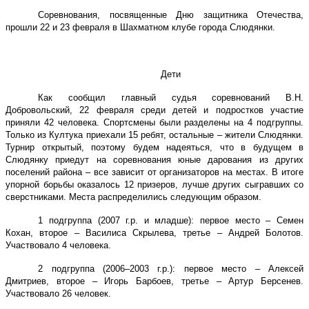
Соревнования, посвященные Дню защитника Отечества,
прошли 22 и 23 февраля в Шахматном клубе города Слюдянки.
Дети
Как сообщил главный судья соревнований В.Н.
Добровольский, 22 февраля среди детей и подростков участие
приняли 42 человека. Спортсмены были разделены на 4 подгруппы.
Только из Култука приехали 15 ребят, остальные – жители Слюдянки.
Турнир открытый, поэтому будем надеяться, что в будущем в
Слюдянку приедут на соревнования юные дарования из других
поселений района – все зависит от организаторов на местах. В итоге
упорной борьбы оказалось 12 призеров, лучше других сыгравших со
сверстниками. Места распределились следующим образом.
1 подгруппа (
2007 г
.р. и младше): первое место – Семен
Кохан, второе – Василиса Скрылева, третье – Андрей Болотов.
Участвовало 4 человека.
2 подгруппа (2006–2003 г.р.): первое место – Алексей
Дмитриев, второе – Игорь Барбоев, третье – Артур Берсенев.
Участвовало 26 человек.