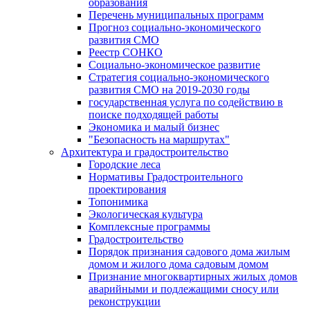
образования
Перечень муниципальных программ
Прогноз социально-экономического
развития СМО
Реестр СОНКО
Социально-экономическое развитие
Стратегия социально-экономического
развития СМО на 2019-2030 годы
государственная услуга по содействию в
поиске подходящей работы
Экономика и малый бизнес
"Безопасность на маршрутах"
Архитектура и градостроительство
Городские леса
Нормативы Градостроительного
проектирования
Топонимика
Экологическая культура
Комплексные программы
Градостроительство
Порядок признания садового дома жилым
домом и жилого дома садовым домом
Признание многоквартирных жилых домов
аварийными и подлежащими сносу или
реконструкции