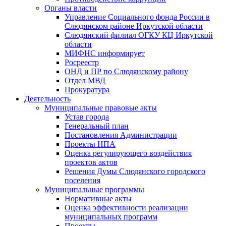
Органы власти
Управление Социального фонда России в
Слюдянском районе Иркутской области
Слюдянский филиал ОГКУ КЦ Иркутской
области
МИФНС информирует
Росреестр
ОНД и ПР по Слюдянскому району
Отдел МВД
Прокуратура
Деятельность
Муниципальные правовые акты
Устав города
Генеральный план
Постановления Администрации
Проекты НПА
Оценка регулирующего воздействия
проектов актов
Решения Думы Слюдянского городского
поселения
Муниципальные программы
Нормативные акты
Оценка эффективности реализации
муниципальных программ
Проекты