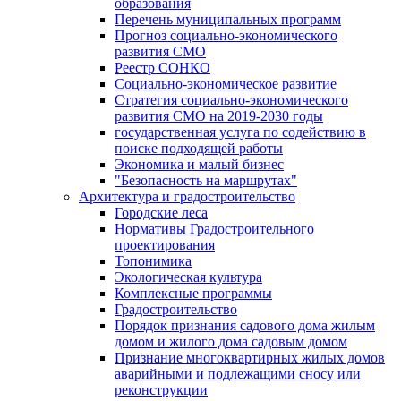
образования
Перечень муниципальных программ
Прогноз социально-экономического
развития СМО
Реестр СОНКО
Социально-экономическое развитие
Стратегия социально-экономического
развития СМО на 2019-2030 годы
государственная услуга по содействию в
поиске подходящей работы
Экономика и малый бизнес
"Безопасность на маршрутах"
Архитектура и градостроительство
Городские леса
Нормативы Градостроительного
проектирования
Топонимика
Экологическая культура
Комплексные программы
Градостроительство
Порядок признания садового дома жилым
домом и жилого дома садовым домом
Признание многоквартирных жилых домов
аварийными и подлежащими сносу или
реконструкции