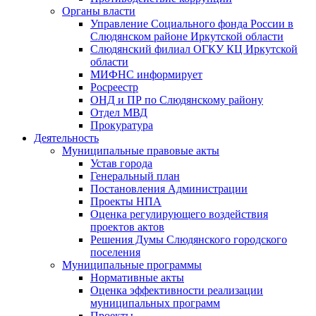
Органы власти
Управление Социального фонда России в
Слюдянском районе Иркутской области
Слюдянский филиал ОГКУ КЦ Иркутской
области
МИФНС информирует
Росреестр
ОНД и ПР по Слюдянскому району
Отдел МВД
Прокуратура
Деятельность
Муниципальные правовые акты
Устав города
Генеральный план
Постановления Администрации
Проекты НПА
Оценка регулирующего воздействия
проектов актов
Решения Думы Слюдянского городского
поселения
Муниципальные программы
Нормативные акты
Оценка эффективности реализации
муниципальных программ
Проекты