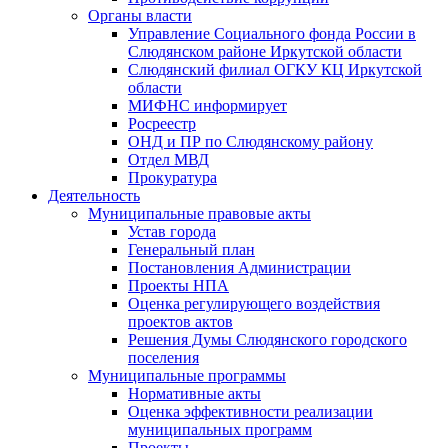
Органы власти
Управление Социального фонда России в
Слюдянском районе Иркутской области
Слюдянский филиал ОГКУ КЦ Иркутской
области
МИФНС информирует
Росреестр
ОНД и ПР по Слюдянскому району
Отдел МВД
Прокуратура
Деятельность
Муниципальные правовые акты
Устав города
Генеральный план
Постановления Администрации
Проекты НПА
Оценка регулирующего воздействия
проектов актов
Решения Думы Слюдянского городского
поселения
Муниципальные программы
Нормативные акты
Оценка эффективности реализации
муниципальных программ
Проекты