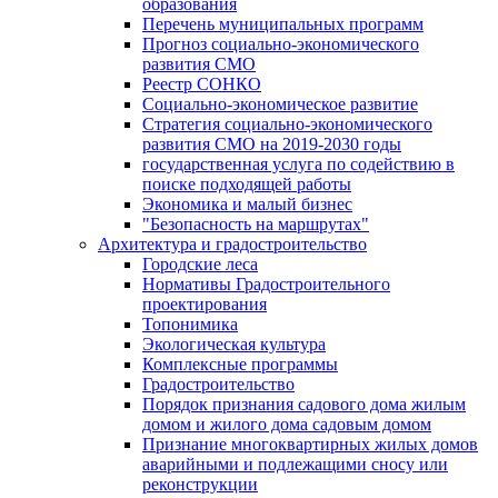
образования
Перечень муниципальных программ
Прогноз социально-экономического
развития СМО
Реестр СОНКО
Социально-экономическое развитие
Стратегия социально-экономического
развития СМО на 2019-2030 годы
государственная услуга по содействию в
поиске подходящей работы
Экономика и малый бизнес
"Безопасность на маршрутах"
Архитектура и градостроительство
Городские леса
Нормативы Градостроительного
проектирования
Топонимика
Экологическая культура
Комплексные программы
Градостроительство
Порядок признания садового дома жилым
домом и жилого дома садовым домом
Признание многоквартирных жилых домов
аварийными и подлежащими сносу или
реконструкции