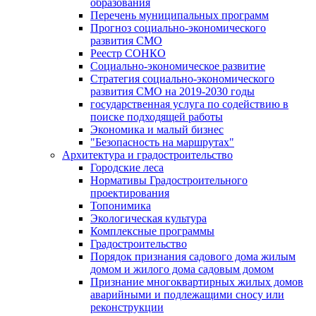
образования
Перечень муниципальных программ
Прогноз социально-экономического
развития СМО
Реестр СОНКО
Социально-экономическое развитие
Стратегия социально-экономического
развития СМО на 2019-2030 годы
государственная услуга по содействию в
поиске подходящей работы
Экономика и малый бизнес
"Безопасность на маршрутах"
Архитектура и градостроительство
Городские леса
Нормативы Градостроительного
проектирования
Топонимика
Экологическая культура
Комплексные программы
Градостроительство
Порядок признания садового дома жилым
домом и жилого дома садовым домом
Признание многоквартирных жилых домов
аварийными и подлежащими сносу или
реконструкции