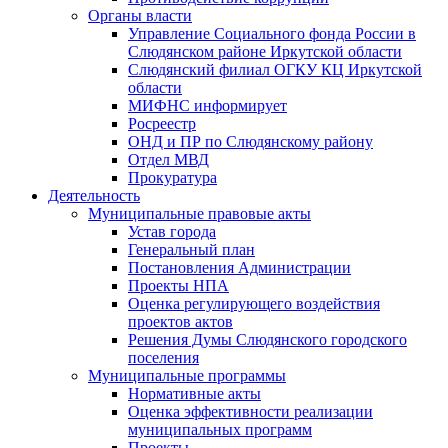
Органы власти
Управление Социального фонда России в
Слюдянском районе Иркутской области
Слюдянский филиал ОГКУ КЦ Иркутской
области
МИФНС информирует
Росреестр
ОНД и ПР по Слюдянскому району
Отдел МВД
Прокуратура
Деятельность
Муниципальные правовые акты
Устав города
Генеральный план
Постановления Администрации
Проекты НПА
Оценка регулирующего воздействия
проектов актов
Решения Думы Слюдянского городского
поселения
Муниципальные программы
Нормативные акты
Оценка эффективности реализации
муниципальных программ
Проекты