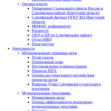
Органы власти
Управление Социального фонда России в
Слюдянском районе Иркутской области
Слюдянский филиал ОГКУ КЦ Иркутской
области
МИФНС информирует
Росреестр
ОНД и ПР по Слюдянскому району
Отдел МВД
Прокуратура
Деятельность
Муниципальные правовые акты
Устав города
Генеральный план
Постановления Администрации
Проекты НПА
Оценка регулирующего воздействия
проектов актов
Решения Думы Слюдянского городского
поселения
Муниципальные программы
Нормативные акты
Оценка эффективности реализации
муниципальных программ
Проекты