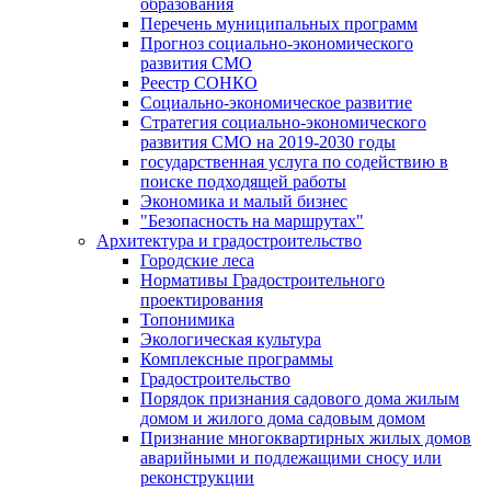
образования
Перечень муниципальных программ
Прогноз социально-экономического
развития СМО
Реестр СОНКО
Социально-экономическое развитие
Стратегия социально-экономического
развития СМО на 2019-2030 годы
государственная услуга по содействию в
поиске подходящей работы
Экономика и малый бизнес
"Безопасность на маршрутах"
Архитектура и градостроительство
Городские леса
Нормативы Градостроительного
проектирования
Топонимика
Экологическая культура
Комплексные программы
Градостроительство
Порядок признания садового дома жилым
домом и жилого дома садовым домом
Признание многоквартирных жилых домов
аварийными и подлежащими сносу или
реконструкции