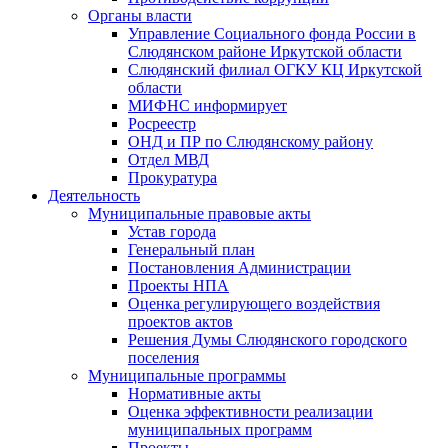
Органы власти
Управление Социального фонда России в
Слюдянском районе Иркутской области
Слюдянский филиал ОГКУ КЦ Иркутской
области
МИФНС информирует
Росреестр
ОНД и ПР по Слюдянскому району
Отдел МВД
Прокуратура
Деятельность
Муниципальные правовые акты
Устав города
Генеральный план
Постановления Администрации
Проекты НПА
Оценка регулирующего воздействия
проектов актов
Решения Думы Слюдянского городского
поселения
Муниципальные программы
Нормативные акты
Оценка эффективности реализации
муниципальных программ
Проекты