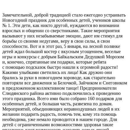
Замечательной, доброй традицией стало ежегодно устраивать
Новогодний праздник для особенных детей, учеников школы
№ 1. Эти дети, как никто другой, нуждаются во внимании
взрослых и общении со сверстниками. Такие мероприятия
вызывают у них незабываемые эмоции, дают им стимул для
борьбы со своими недугами, веру в свои силы, в свои
способности. Вот и в этот раз, 5 января, на лесной полянке
детей ждал большой костер с вкусным угощением, веселые
игры и конкурсы с добрым Байкальским Дедушкой Морозом
и, конечно, спрятанные им подарки, которые ребята
с помощью подсказок быстро нашли к огромной радости!
Какими улыбками светились их лица! Как дружно они
брались за руки в новогоднем хороводе, как старательно
повторяли все движения за Белочкой, Зайчиком и Снеговиком
в предложенном коллективном танце! Предприниматели
Слюдянского района активно подключились к проведению
этого праздника. Всего ими было собрано 160 подарков для
особенных детей, и большая часть, развезена по домам.
Мероприятий, объединяющих неравнодушных людей в их
желании подарить радость, помочь тем, кому эта помощь
необходима, уже немало проводится в нашем городе. Для
детей с ограниченными возможностями здоровья такие
праздники дают возможность находить новых друзей,