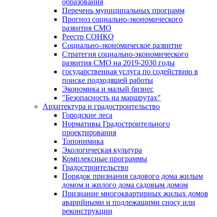
образования
Перечень муниципальных программ
Прогноз социально-экономического
развития СМО
Реестр СОНКО
Социально-экономическое развитие
Стратегия социально-экономического
развития СМО на 2019-2030 годы
государственная услуга по содействию в
поиске подходящей работы
Экономика и малый бизнес
"Безопасность на маршрутах"
Архитектура и градостроительство
Городские леса
Нормативы Градостроительного
проектирования
Топонимика
Экологическая культура
Комплексные программы
Градостроительство
Порядок признания садового дома жилым
домом и жилого дома садовым домом
Признание многоквартирных жилых домов
аварийными и подлежащими сносу или
реконструкции