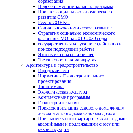
образования
Перечень муниципальных программ
Прогноз социально-экономического
развития СМО
Реестр СОНКО
Социально-экономическое развитие
Стратегия социально-экономического
развития СМО на 2019-2030 годы
государственная услуга по содействию в
поиске подходящей работы
Экономика и малый бизнес
"Безопасность на маршрутах"
Архитектура и градостроительство
Городские леса
Нормативы Градостроительного
проектирования
Топонимика
Экологическая культура
Комплексные программы
Градостроительство
Порядок признания садового дома жилым
домом и жилого дома садовым домом
Признание многоквартирных жилых домов
аварийными и подлежащими сносу или
реконструкции