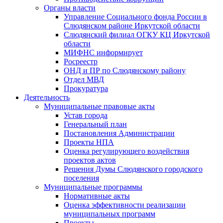
Органы власти
Управление Социального фонда России в
Слюдянском районе Иркутской области
Слюдянский филиал ОГКУ КЦ Иркутской
области
МИФНС информирует
Росреестр
ОНД и ПР по Слюдянскому району
Отдел МВД
Прокуратура
Деятельность
Муниципальные правовые акты
Устав города
Генеральный план
Постановления Администрации
Проекты НПА
Оценка регулирующего воздействия
проектов актов
Решения Думы Слюдянского городского
поселения
Муниципальные программы
Нормативные акты
Оценка эффективности реализации
муниципальных программ
Проекты