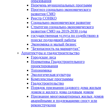
образования
Перечень муниципальных программ
Прогноз социально-экономического
развития СМО
Реестр СОНКО
Социально-экономическое развитие
Стратегия социально-экономического
развития СМО на 2019-2030 годы
государственная услуга по содействию в
поиске подходящей работы
Экономика и малый бизнес
"Безопасность на маршрутах"
Архитектура и градостроительство
Городские леса
Нормативы Градостроительного
проектирования
Топонимика
Экологическая культура
Комплексные программы
Градостроительство
Порядок признания садового дома жилым
домом и жилого дома садовым домом
Признание многоквартирных жилых домов
аварийными и подлежащими сносу или
реконструкции