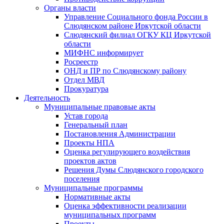
Органы власти
Управление Социального фонда России в
Слюдянском районе Иркутской области
Слюдянский филиал ОГКУ КЦ Иркутской
области
МИФНС информирует
Росреестр
ОНД и ПР по Слюдянскому району
Отдел МВД
Прокуратура
Деятельность
Муниципальные правовые акты
Устав города
Генеральный план
Постановления Администрации
Проекты НПА
Оценка регулирующего воздействия
проектов актов
Решения Думы Слюдянского городского
поселения
Муниципальные программы
Нормативные акты
Оценка эффективности реализации
муниципальных программ
Проекты