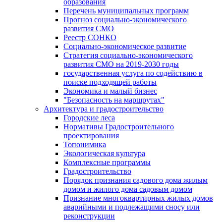
образования
Перечень муниципальных программ
Прогноз социально-экономического
развития СМО
Реестр СОНКО
Социально-экономическое развитие
Стратегия социально-экономического
развития СМО на 2019-2030 годы
государственная услуга по содействию в
поиске подходящей работы
Экономика и малый бизнес
"Безопасность на маршрутах"
Архитектура и градостроительство
Городские леса
Нормативы Градостроительного
проектирования
Топонимика
Экологическая культура
Комплексные программы
Градостроительство
Порядок признания садового дома жилым
домом и жилого дома садовым домом
Признание многоквартирных жилых домов
аварийными и подлежащими сносу или
реконструкции