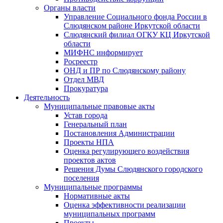
Органы власти
Управление Социального фонда России в
Слюдянском районе Иркутской области
Слюдянский филиал ОГКУ КЦ Иркутской
области
МИФНС информирует
Росреестр
ОНД и ПР по Слюдянскому району
Отдел МВД
Прокуратура
Деятельность
Муниципальные правовые акты
Устав города
Генеральный план
Постановления Администрации
Проекты НПА
Оценка регулирующего воздействия
проектов актов
Решения Думы Слюдянского городского
поселения
Муниципальные программы
Нормативные акты
Оценка эффективности реализации
муниципальных программ
Проекты