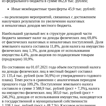
из федерального бюджета в сумме 862,8 тыс. рублей;
Иные межбюджетные трансферты 45,9 тыс. рублей:
– на реализацию мероприятий, связанных с достижением
наилучших результатов по увеличению налоговых
и неналоговых доходов местного бюджета.
Наибольший удельный вес в структуре доходной части
бюджета занимает налог на доходы физических лиц 69,8%
от фактических налоговых и неналоговых поступлений. Доля
земельного налога составила 11,8%, доля налога на имущество
физических лиц 1,3%, доля доходов от использования
имущества 4,4%, доля акцизов по подакцизным товарам
(продукции) 10,9%.
По состоянию на 01.07.2021 года объем поступлений налога
на доходы физических лиц в местный бюджет составил
21 135,4 тыс. рублей (или 50,9%) от утвержденного годового
плана). Темп роста в сравнении с аналогичным периодом
прошлого года 109,2%. Поступление земельного налога
составило в сумме 3 588,9 тыс. рублей (рост + 7,3%)
,
налога
на имущество физических лиц 383,0 тыс. рублей (рост +
246,3%), доходов от использования имущества, находящегося
в государственной и муниципальной собственности
1 338,1 тыс. рублей (рост + 48,7 %). Кассовое исполнение