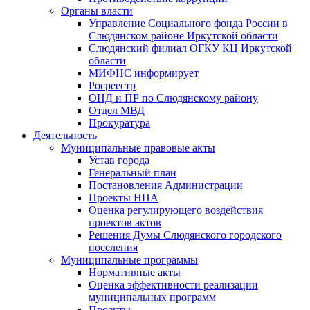
Органы власти
Управление Социального фонда России в
Слюдянском районе Иркутской области
Слюдянский филиал ОГКУ КЦ Иркутской
области
МИФНС информирует
Росреестр
ОНД и ПР по Слюдянскому району
Отдел МВД
Прокуратура
Деятельность
Муниципальные правовые акты
Устав города
Генеральный план
Постановления Администрации
Проекты НПА
Оценка регулирующего воздействия
проектов актов
Решения Думы Слюдянского городского
поселения
Муниципальные программы
Нормативные акты
Оценка эффективности реализации
муниципальных программ
Проекты