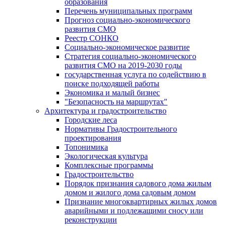
образования
Перечень муниципальных программ
Прогноз социально-экономического
развития СМО
Реестр СОНКО
Социально-экономическое развитие
Стратегия социально-экономического
развития СМО на 2019-2030 годы
государственная услуга по содействию в
поиске подходящей работы
Экономика и малый бизнес
"Безопасность на маршрутах"
Архитектура и градостроительство
Городские леса
Нормативы Градостроительного
проектирования
Топонимика
Экологическая культура
Комплексные программы
Градостроительство
Порядок признания садового дома жилым
домом и жилого дома садовым домом
Признание многоквартирных жилых домов
аварийными и подлежащими сносу или
реконструкции