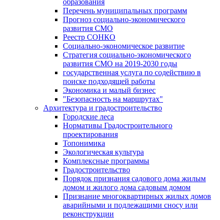
образования
Перечень муниципальных программ
Прогноз социально-экономического
развития СМО
Реестр СОНКО
Социально-экономическое развитие
Стратегия социально-экономического
развития СМО на 2019-2030 годы
государственная услуга по содействию в
поиске подходящей работы
Экономика и малый бизнес
"Безопасность на маршрутах"
Архитектура и градостроительство
Городские леса
Нормативы Градостроительного
проектирования
Топонимика
Экологическая культура
Комплексные программы
Градостроительство
Порядок признания садового дома жилым
домом и жилого дома садовым домом
Признание многоквартирных жилых домов
аварийными и подлежащими сносу или
реконструкции