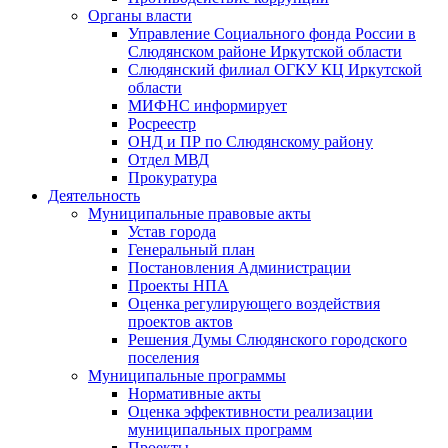
Органы власти
Управление Социального фонда России в
Слюдянском районе Иркутской области
Слюдянский филиал ОГКУ КЦ Иркутской
области
МИФНС информирует
Росреестр
ОНД и ПР по Слюдянскому району
Отдел МВД
Прокуратура
Деятельность
Муниципальные правовые акты
Устав города
Генеральный план
Постановления Администрации
Проекты НПА
Оценка регулирующего воздействия
проектов актов
Решения Думы Слюдянского городского
поселения
Муниципальные программы
Нормативные акты
Оценка эффективности реализации
муниципальных программ
Проекты