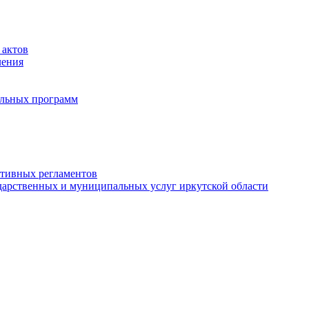
 актов
ления
альных программ
ативных регламентов
дарственных и муниципальных услуг иркутской области