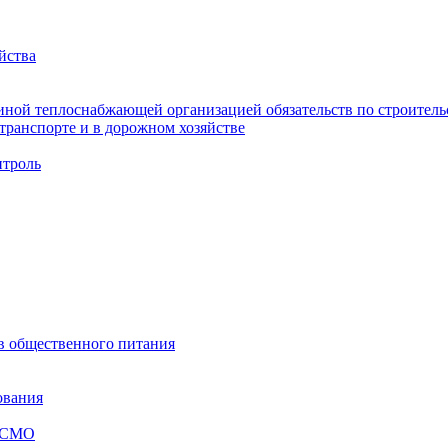
йства
ной теплоснабжающей организацией обязательств по строительс
ранспорте и в дорожном хозяйстве
троль
ов общественного питания
ования
я СМО