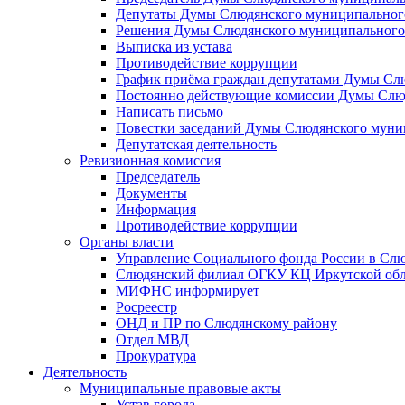
Депутаты Думы Слюдянского муниципального
Решения Думы Слюдянского муниципального
Выписка из устава
Противодействие коррупции
График приёма граждан депутатами Думы Сл
Постоянно действующие комиссии Думы Слюд
Написать письмо
Повестки заседаний Думы Слюдянского муни
Депутатская деятельность
Ревизионная комиссия
Председатель
Документы
Информация
Противодействие коррупции
Органы власти
Управление Социального фонда России в Слю
Слюдянский филиал ОГКУ КЦ Иркутской обл
МИФНС информирует
Росреестр
ОНД и ПР по Слюдянскому району
Отдел МВД
Прокуратура
Деятельность
Муниципальные правовые акты
Устав города