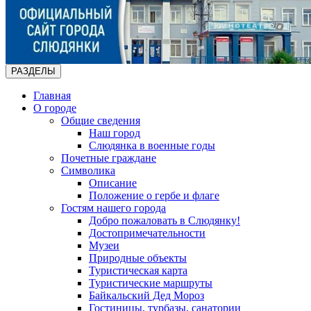
РАЗДЕЛЫ
Главная
О городе
Общие сведения
Наш город
Слюдянка в военные годы
Почетные граждане
Символика
Описание
Положение о гербе и флаге
Гостям нашего города
Добро пожаловать в Слюдянку!
Достопримечательности
Музеи
Природные объекты
Туристическая карта
Туристические маршруты
Байкальский Дед Мороз
Гостиницы, турбазы, санатории