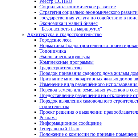
Реестр СОНКО
Социально-экономическое развитие
Стратегия социально-экономического развит
государственная услуга по содействию в пои
Экономика и малый бизнес
"Безопасность на маршрутах"
Архитектура и градостроительство
Городские леса
Нормативы Градостроительного проектирова
Топонимика
Экологическая культура
Комплексные программы
Градостроительство
Порядок признания садового дома жилым до
Признание многоквартирных жилых домов а
Изменение вида разрешённого использования 
Перевод земель или земельных участков в сос
Предоставление разрешения на отклонение от
Порядок выявления самовольного строительст
строительства
Проект решения о выявлении правообладател
Реклама
Информационное сообщение
Генеральный План
Положение о комиссии по приемке помещения