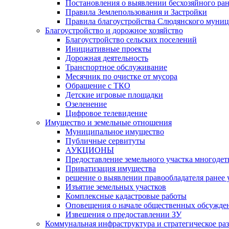
Постановления о выявлении бесхозяйного ра
Правила Землепользования и Застройки
Правила благоустройства Слюдянского муниц
Благоустройство и дорожное хозяйство
Благоустройство сельских поселений
Инициативные проекты
Дорожная деятельность
Транспортное обслуживание
Месячник по очистке от мусора
Обращение с ТКО
Детские игровые площадки
Озеленение
Цифровое телевидение
Имущество и земельные отношения
Муниципальное имущество
Публичные сервитуты
АУКЦИОНЫ
Предоставление земельного участка многоде
Приватизация имущества
решение о выявлении правообладателя ранее
Изъятие земельных участков
Комплексные кадастровые работы
Оповещения о начале общественных обсужде
Извещения о предоставлении ЗУ
Коммунальная инфраструктура и стратегическое ра