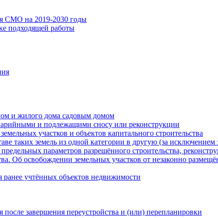
ия СМО на 2019-2030 годы
ске подходящей работы
ния
мом и жилого дома садовым домом
варийными и подлежащими сносу или реконструкции
земельных участков и объектов капитального строительства
таве таких земель из одной категории в другую (за исключением 
 предельных параметров разрешённого строительства, реконстру
ва. Об освобождении земельных участков от незаконно размещё
я ранее учтённых объектов недвижимости
 после завершения переустройства и (или) перепланировки