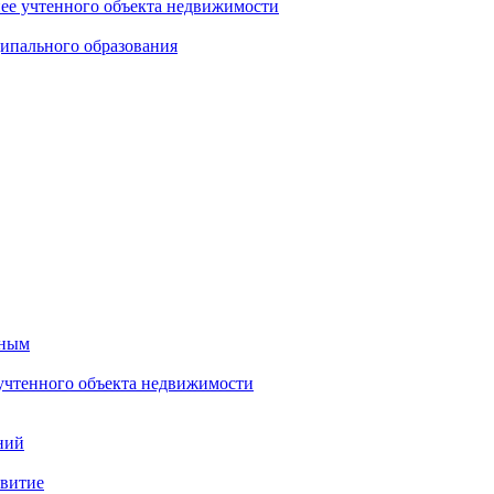
нее учтенного объекта недвижимости
ипального образования
тным
 учтенного объекта недвижимости
ний
звитие