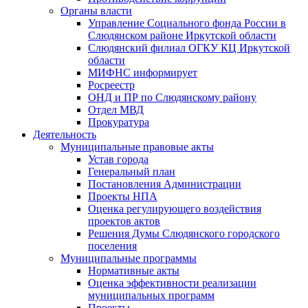
Органы власти
Управление Социального фонда России в
Слюдянском районе Иркутской области
Слюдянский филиал ОГКУ КЦ Иркутской
области
МИФНС информирует
Росреестр
ОНД и ПР по Слюдянскому району
Отдел МВД
Прокуратура
Деятельность
Муниципальные правовые акты
Устав города
Генеральный план
Постановления Администрации
Проекты НПА
Оценка регулирующего воздействия
проектов актов
Решения Думы Слюдянского городского
поселения
Муниципальные программы
Нормативные акты
Оценка эффективности реализации
муниципальных программ
Проекты