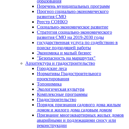
образования
Перечень муниципальных программ
Прогноз социально-экономического
развития СМО
Реестр СОНКО
Социально-экономическое развитие
Стратегия социально-экономического
развития СМО на 2019-2030 годы
государственная услуга по содействию в
поиске подходящей работы
Экономика и малый бизнес
"Безопасность на маршрутах"
Архитектура и градостроительство
Городские леса
Нормативы Градостроительного
проектирования
Топонимика
Экологическая культура
Комплексные программы
Градостроительство
Порядок признания садового дома жилым
домом и жилого дома садовым домом
Признание многоквартирных жилых домов
аварийными и подлежащими сносу или
реконструкции