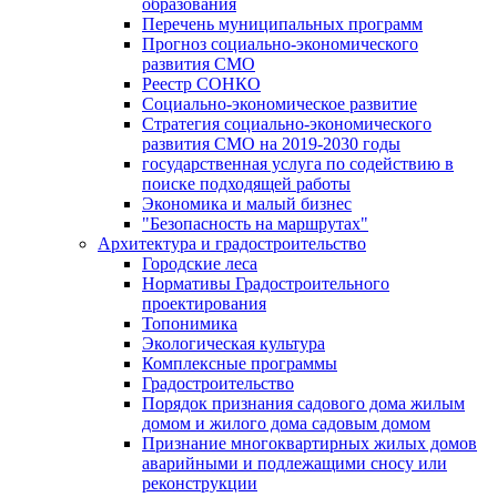
образования
Перечень муниципальных программ
Прогноз социально-экономического
развития СМО
Реестр СОНКО
Социально-экономическое развитие
Стратегия социально-экономического
развития СМО на 2019-2030 годы
государственная услуга по содействию в
поиске подходящей работы
Экономика и малый бизнес
"Безопасность на маршрутах"
Архитектура и градостроительство
Городские леса
Нормативы Градостроительного
проектирования
Топонимика
Экологическая культура
Комплексные программы
Градостроительство
Порядок признания садового дома жилым
домом и жилого дома садовым домом
Признание многоквартирных жилых домов
аварийными и подлежащими сносу или
реконструкции