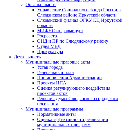
Органы власти
Управление Социального фонда России в
Слюдянском районе Иркутской области
Слюдянский филиал ОГКУ КЦ Иркутской
области
МИФНС информирует
Росреестр
ОНД и ПР по Слюдянскому району
Отдел МВД
Прокуратура
Деятельность
Муниципальные правовые акты
Устав города
Генеральный план
Постановления Администрации
Проекты НПА
Оценка регулирующего воздействия
проектов актов
Решения Думы Слюдянского городского
поселения
Муниципальные программы
Нормативные акты
Оценка эффективности реализации
муниципальных программ
Проекты