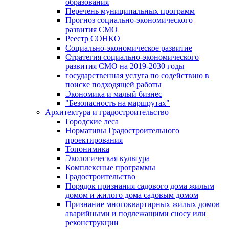
образования
Перечень муниципальных программ
Прогноз социально-экономического
развития СМО
Реестр СОНКО
Социально-экономическое развитие
Стратегия социально-экономического
развития СМО на 2019-2030 годы
государственная услуга по содействию в
поиске подходящей работы
Экономика и малый бизнес
"Безопасность на маршрутах"
Архитектура и градостроительство
Городские леса
Нормативы Градостроительного
проектирования
Топонимика
Экологическая культура
Комплексные программы
Градостроительство
Порядок признания садового дома жилым
домом и жилого дома садовым домом
Признание многоквартирных жилых домов
аварийными и подлежащими сносу или
реконструкции