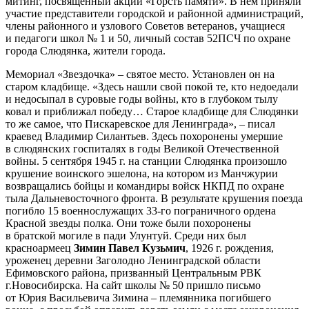
митинг, посвященный акции «Горсть памяти». В нем приняли
участие представители городской и районной администраций,
члены районного и узлового Советов ветеранов, учащиеся
и педагоги школ № 1 и 50, личный состав 52ПСЧ по охране
города Слюдянка, жители города.
Мемориал «Звездочка» – святое место. Установлен он на
старом кладбище. «Здесь нашли свой покой те, кто недоедали
и недосыпал в суровые годы войны, кто в глубоком тылу
ковал и приближал победу… Старое кладбище для Слюдянки
то же самое, что Пискаревское для Ленинграда», – писал
краевед Владимир Силантьев. Здесь похоронены умершие
в слюдянских госпиталях в годы Великой Отечественной
войны. 5 сентября 1945 г. на станции Слюдянка произошло
крушение воинского эшелона, на котором из Манчжурии
возвращались бойцы и командиры войск НКПД по охране
тыла Дальневосточного фронта. В результате крушения поезда
погибло 15 военнослужащих 33-го пограничного ордена
Красной звезды полка. Они тоже были похоронены
в братской могиле в пади Улунтуй. Среди них был
красноармеец
Зимин Павел Кузьмич
, 1926 г. рождения,
уроженец деревни Заголодно Ленинградской области
Ефимовского района, призванный Центральным РВК
г.Новосибирска. На сайт школы № 50 пришло письмо
от Юрия Васильевича Зимина – племянника погибшего