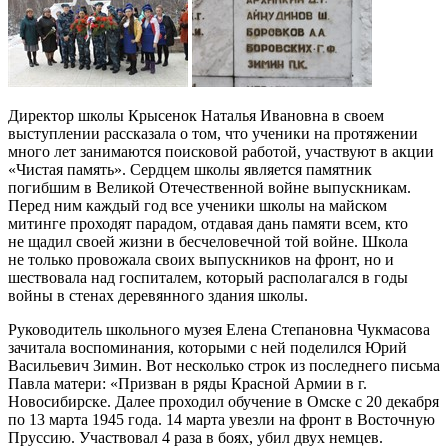
Директор школы Крысенок Наталья Ивановна в своем
выступлении рассказала о том, что ученики на протяжении
много лет занимаются поисковой работой, участвуют в акции
«Чистая память». Сердцем школы является памятник
погибшим в Великой Отечественной войне выпускникам.
Перед ним каждый год все ученики школы на майском
митинге проходят парадом, отдавая дань памяти всем, кто
не щадил своей жизни в бесчеловечной той войне. Школа
не только провожала своих выпускников на фронт, но и
шествовала над госпиталем, который располагался в годы
войны в стенах деревянного здания школы.
Руководитель школьного музея Елена Степановна Чукмасова
зачитала воспоминания, которыми с ней поделился Юрий
Васильевич Зимин. Вот несколько строк из последнего письма
Павла матери: «Призван в ряды Красной Армии в г.
Новосибирске. Далее проходил обучение в Омске с 20 декабря
по 13 марта 1945 года. 14 марта увезли на фронт в Восточную
Пруссию. Участвовал 4 раза в боях, убил двух немцев.