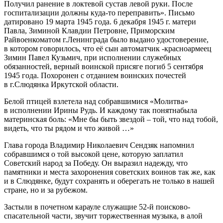
Получил ранение в локтевой сустав левой руки. После
госпитализации должны куда-то переправить». Письмо
датировано 19 марта 1945 года. 6 декабря 1945 г. матери
Павла, Зиминой Клавдии Петровне, Приморским
Райвоенкоматом г.Ленинграда было выдано удостоверение,
в котором говорилось, что её сын автоматчик -красноармеец
Зимин Павел Кузьмич, при исполнении служебных
обязанностей, верный воинской присяге погиб 5 сентября
1945 года. Похоронен с отданием воинских почестей
в г.Слюдянка Иркутской области.
Белой птицей взлетела над собравшимися «Молитва»
в исполнении Ирины Рудь. И каждому так понятнабыла
материнская боль: «Мне бы быть звездой – той, что над тобой,
видеть, что ты рядом и что живой …»
Глава города Владимир Николаевич Сендзяк напомнил
собравшимся о той высокой цене, которую заплатил
Советский народ за Победу. Он выразил надежду, что
памятники и места захоронения советских воинов так же, как
и в Слюдянке, будут сохранять и оберегать не только в нашей
стране, но и за рубежом.
Застыли в почетном карауле служащие 52-й поисково-
спасательной части, звучит торжественная музыка, в алой