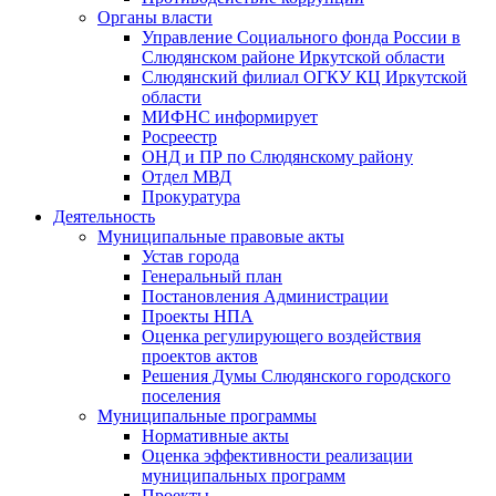
Органы власти
Управление Социального фонда России в
Слюдянском районе Иркутской области
Слюдянский филиал ОГКУ КЦ Иркутской
области
МИФНС информирует
Росреестр
ОНД и ПР по Слюдянскому району
Отдел МВД
Прокуратура
Деятельность
Муниципальные правовые акты
Устав города
Генеральный план
Постановления Администрации
Проекты НПА
Оценка регулирующего воздействия
проектов актов
Решения Думы Слюдянского городского
поселения
Муниципальные программы
Нормативные акты
Оценка эффективности реализации
муниципальных программ
Проекты