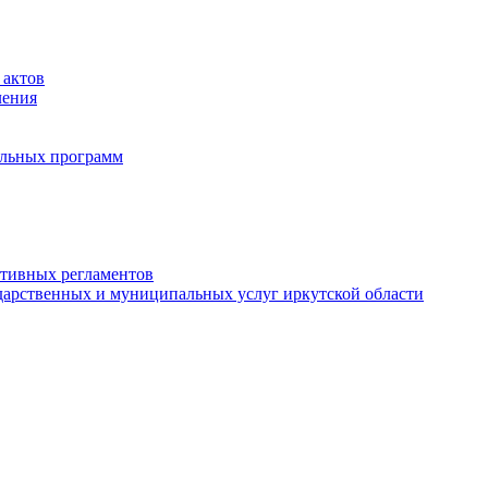
 актов
ления
альных программ
ативных регламентов
дарственных и муниципальных услуг иркутской области