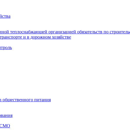
йства
ной теплоснабжающей организацией обязательств по строительс
ранспорте и в дорожном хозяйстве
троль
ов общественного питания
ования
я СМО