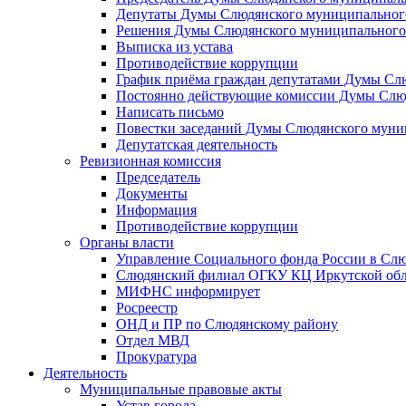
Депутаты Думы Слюдянского муниципального
Решения Думы Слюдянского муниципального
Выписка из устава
Противодействие коррупции
График приёма граждан депутатами Думы Сл
Постоянно действующие комиссии Думы Слюд
Написать письмо
Повестки заседаний Думы Слюдянского муни
Депутатская деятельность
Ревизионная комиссия
Председатель
Документы
Информация
Противодействие коррупции
Органы власти
Управление Социального фонда России в Слю
Слюдянский филиал ОГКУ КЦ Иркутской обл
МИФНС информирует
Росреестр
ОНД и ПР по Слюдянскому району
Отдел МВД
Прокуратура
Деятельность
Муниципальные правовые акты
Устав города