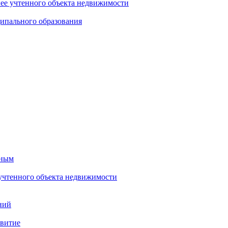
нее учтенного объекта недвижимости
ипального образования
тным
 учтенного объекта недвижимости
ний
звитие