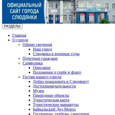
РАЗДЕЛЫ
Главная
О городе
Общие сведения
Наш город
Слюдянка в военные годы
Почетные граждане
Символика
Описание
Положение о гербе и флаге
Гостям нашего города
Добро пожаловать в Слюдянку!
Достопримечательности
Музеи
Природные объекты
Туристическая карта
Туристические маршруты
Байкальский Дед Мороз
Гостиницы, турбазы, санатории