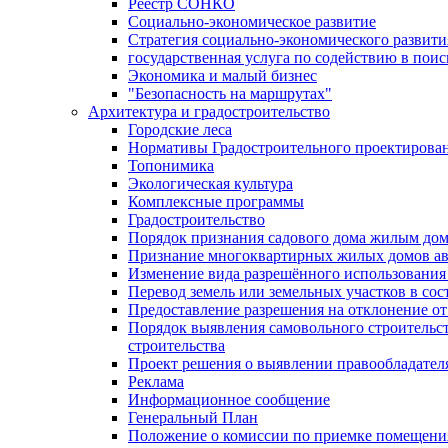
Реестр СОНКО
Социально-экономическое развитие
Стратегия социально-экономического развит
государственная услуга по содействию в пои
Экономика и малый бизнес
"Безопасность на маршрутах"
Архитектура и градостроительство
Городские леса
Нормативы Градостроительного проектирова
Топонимика
Экологическая культура
Комплексные программы
Градостроительство
Порядок признания садового дома жилым до
Признание многоквартирных жилых домов а
Изменение вида разрешённого использования 
Перевод земель или земельных участков в сос
Предоставление разрешения на отклонение от
Порядок выявления самовольного строительст
строительства
Проект решения о выявлении правообладател
Реклама
Информационное сообщение
Генеральный План
Положение о комиссии по приемке помещения