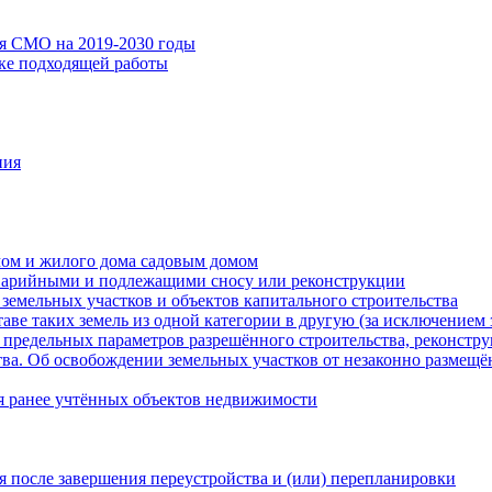
ия СМО на 2019-2030 годы
ске подходящей работы
ния
мом и жилого дома садовым домом
варийными и подлежащими сносу или реконструкции
земельных участков и объектов капитального строительства
таве таких земель из одной категории в другую (за исключением 
 предельных параметров разрешённого строительства, реконстру
ва. Об освобождении земельных участков от незаконно размещё
я ранее учтённых объектов недвижимости
 после завершения переустройства и (или) перепланировки