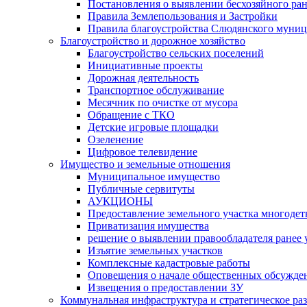
Постановления о выявлении бесхозяйного ра
Правила Землепользования и Застройки
Правила благоустройства Слюдянского муниц
Благоустройство и дорожное хозяйство
Благоустройство сельских поселений
Инициативные проекты
Дорожная деятельность
Транспортное обслуживание
Месячник по очистке от мусора
Обращение с ТКО
Детские игровые площадки
Озеленение
Цифровое телевидение
Имущество и земельные отношения
Муниципальное имущество
Публичные сервитуты
АУКЦИОНЫ
Предоставление земельного участка многоде
Приватизация имущества
решение о выявлении правообладателя ранее
Изъятие земельных участков
Комплексные кадастровые работы
Оповещения о начале общественных обсужде
Извещения о предоставлении ЗУ
Коммунальная инфраструктура и стратегическое ра