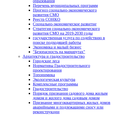
образования
Перечень муниципальных программ
Прогноз социально-экономического
развития СМО
Реестр СОНКО
Социально-экономическое развитие
Стратегия социально-экономического
развития СМО на 2019-2030 годы
государственная услуга по содействию в
поиске подходящей работы
Экономика и малый бизнес
"Безопасность на маршрутах"
Архитектура и градостроительство
Городские леса
Нормативы Градостроительного
проектирования
Топонимика
Экологическая культура
Комплексные программы
Градостроительство
Порядок признания садового дома жилым
домом и жилого дома садовым домом
Признание многоквартирных жилых домов
аварийными и подлежащими сносу или
реконструкции