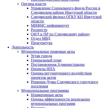
Органы власти
Управление Социального фонда России в
Слюдянском районе Иркутской области
Слюдянский филиал ОГКУ КЦ Иркутской
области
МИФНС информирует
Росреестр
ОНД и ПР по Слюдянскому району
Отдел МВД
Прокуратура
Деятельность
Муниципальные правовые акты
Устав города
Генеральный план
Постановления Администрации
Проекты НПА
Оценка регулирующего воздействия
проектов актов
Решения Думы Слюдянского городского
поселения
Муниципальные программы
Нормативные акты
Оценка эффективности реализации
муниципальных программ
Проекты