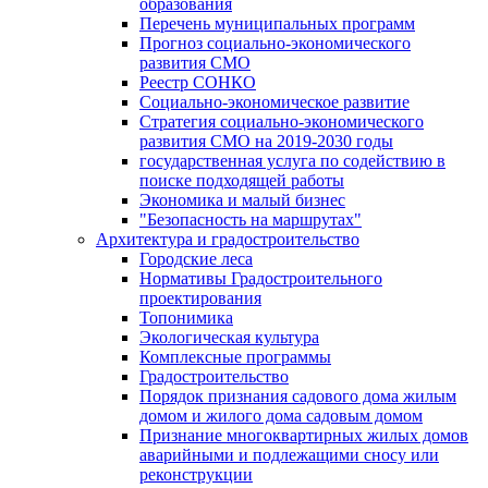
образования
Перечень муниципальных программ
Прогноз социально-экономического
развития СМО
Реестр СОНКО
Социально-экономическое развитие
Стратегия социально-экономического
развития СМО на 2019-2030 годы
государственная услуга по содействию в
поиске подходящей работы
Экономика и малый бизнес
"Безопасность на маршрутах"
Архитектура и градостроительство
Городские леса
Нормативы Градостроительного
проектирования
Топонимика
Экологическая культура
Комплексные программы
Градостроительство
Порядок признания садового дома жилым
домом и жилого дома садовым домом
Признание многоквартирных жилых домов
аварийными и подлежащими сносу или
реконструкции