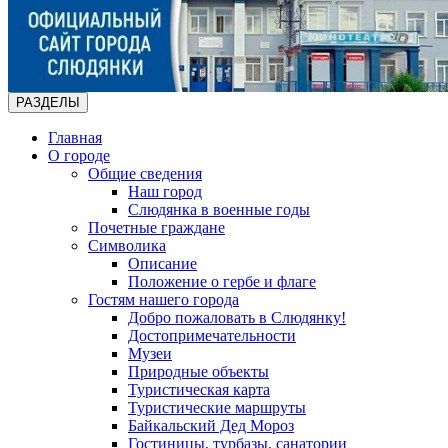
РАЗДЕЛЫ
Главная
О городе
Общие сведения
Наш город
Слюдянка в военные годы
Почетные граждане
Символика
Описание
Положение о гербе и флаге
Гостям нашего города
Добро пожаловать в Слюдянку!
Достопримечательности
Музеи
Природные объекты
Туристическая карта
Туристические маршруты
Байкальский Дед Мороз
Гостиницы, турбазы, санатории