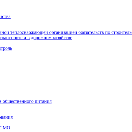
йства
ной теплоснабжающей организацией обязательств по строительс
ранспорте и в дорожном хозяйстве
троль
ов общественного питания
ования
я СМО