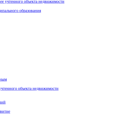
нее учтенного объекта недвижимости
ипального образования
тным
 учтенного объекта недвижимости
ний
звитие