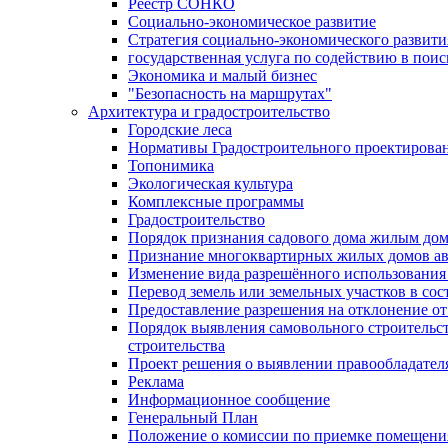
Реестр СОНКО
Социально-экономическое развитие
Стратегия социально-экономического развит
государственная услуга по содействию в пои
Экономика и малый бизнес
"Безопасность на маршрутах"
Архитектура и градостроительство
Городские леса
Нормативы Градостроительного проектирова
Топонимика
Экологическая культура
Комплексные программы
Градостроительство
Порядок признания садового дома жилым до
Признание многоквартирных жилых домов а
Изменение вида разрешённого использования 
Перевод земель или земельных участков в сос
Предоставление разрешения на отклонение от
Порядок выявления самовольного строительст
строительства
Проект решения о выявлении правообладател
Реклама
Информационное сообщение
Генеральный План
Положение о комиссии по приемке помещения