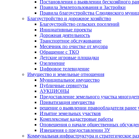
Постановления о выявлении бесхозяйного ра
Правила Землепользования и Застройки
Правила благоустройства Слюдянского муниц
Благоустройство и дорожное хозяйство
Благоустройство сельских поселений
Инициативные проекты
Дорожная деятельность
Транспортное обслуживание
Месячник по очистке от мусора
Обращение с ТКО
Детские игровые площадки
Озеленение
Цифровое телевидение
Имущество и земельные отношения
Муниципальное имущество
Публичные сервитуты
АУКЦИОНЫ
Предоставление земельного участка многоде
Приватизация имущества
решение о выявлении правообладателя ранее
Изъятие земельных участков
Комплексные кадастровые работы
Оповещения о начале общественных обсужде
Извещения о предоставлении ЗУ
Коммунальная инфраструктура и стратегическое ра