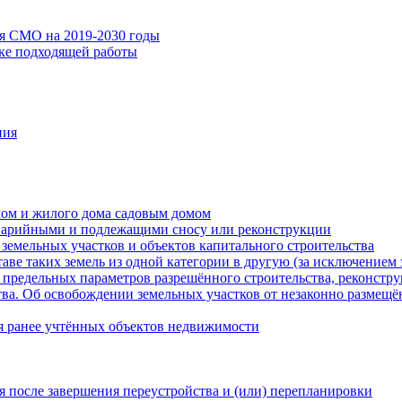
ия СМО на 2019-2030 годы
ске подходящей работы
ния
мом и жилого дома садовым домом
варийными и подлежащими сносу или реконструкции
земельных участков и объектов капитального строительства
таве таких земель из одной категории в другую (за исключением 
 предельных параметров разрешённого строительства, реконстру
ва. Об освобождении земельных участков от незаконно размещё
я ранее учтённых объектов недвижимости
 после завершения переустройства и (или) перепланировки