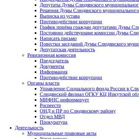
Депутаты Думы Слюдянского муниципального
Решения Думы Слюдянского муниципального
Выписка из устава
Противодействие коррупции
График приёма граждан депутатами Думы Сл
Постоянно действующие комиссии Думы Слюд
Написать письмо
Повестки заседаний Думы Слюдянского муни
Депутатская деятельность
Ревизионная комиссия
Председатель
Документы
Информация
Противодействие коррупции
Органы власти
Управление Социального фонда России в Слю
Слюдянский филиал ОГКУ КЦ Иркутской обл
МИФНС информирует
Росреестр
ОНД и ПР по Слюдянскому району
Отдел МВД
Прокуратура
Деятельность
Муниципальные правовые акты
Устав города