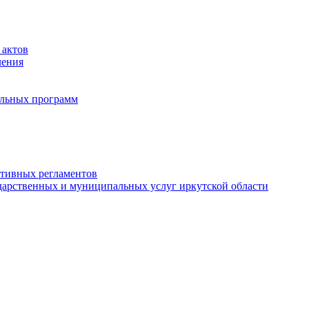
 актов
ления
альных программ
ативных регламентов
дарственных и муниципальных услуг иркутской области