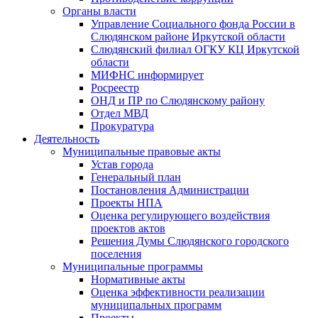
Органы власти
Управление Социального фонда России в
Слюдянском районе Иркутской области
Слюдянский филиал ОГКУ КЦ Иркутской
области
МИФНС информирует
Росреестр
ОНД и ПР по Слюдянскому району
Отдел МВД
Прокуратура
Деятельность
Муниципальные правовые акты
Устав города
Генеральный план
Постановления Администрации
Проекты НПА
Оценка регулирующего воздействия
проектов актов
Решения Думы Слюдянского городского
поселения
Муниципальные программы
Нормативные акты
Оценка эффективности реализации
муниципальных программ
Проекты