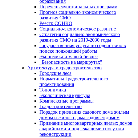
образования
Перечень муниципальных программ
Прогноз социально-экономического
развития СМО
Реестр СОНКО
Социально-экономическое развитие
Стратегия социально-экономического
развития СМО на 2019-2030 годы
государственная услуга по содействию в
поиске подходящей работы
Экономика и малый бизнес
"Безопасность на маршрутах"
Архитектура и градостроительство
Городские леса
Нормативы Градостроительного
проектирования
Топонимика
Экологическая культура
Комплексные программы
Градостроительство
Порядок признания садового дома жилым
домом и жилого дома садовым домом
Признание многоквартирных жилых домов
аварийными и подлежащими сносу или
реконструкции