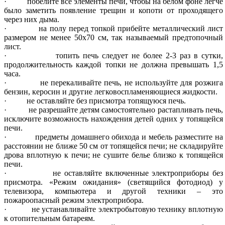
·
побелите все элементы печи, чтобы на белом фоне легче
было заметить появление трещин и копоти от проходящего
через них дыма.
·
на полу перед топкой прибейте металлический лист
размером не менее 50х70 см, так называемый предтопочный
лист.
·
топить печь следует не более 2-3 раз в сутки,
продолжительность каждой топки не должна превышать 1,5
часа.
·
не перекаливайте печь, не используйте для розжига
бензин, керосин и другие легковоспламеняющиеся жидкости.
·
не оставляйте без присмотра топящуюся печь.
·
не разрешайте детям самостоятельно растапливать печь,
исключите возможность нахождения детей одних у топящейся
печи.
·
предметы домашнего обихода и мебель разместите на
расстоянии не ближе 50 см от топящейся печи; не складируйте
дрова вплотную к печи; не сушите белье близко к топящейся
печи.
·
не оставляйте включенные электроприборы без
присмотра. «Режим ожидания» (светящийся фотодиод) у
телевизора, компьютера и другой техники – это
пожароопасный режим электроприбора.
·
не устанавливайте электробытовую технику вплотную
к отопительным батареям.