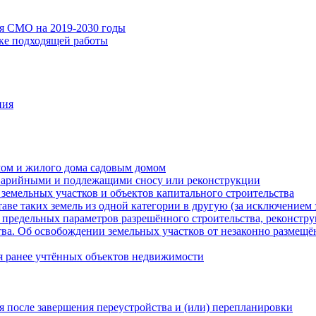
ия СМО на 2019-2030 годы
ске подходящей работы
ния
мом и жилого дома садовым домом
варийными и подлежащими сносу или реконструкции
земельных участков и объектов капитального строительства
таве таких земель из одной категории в другую (за исключением 
 предельных параметров разрешённого строительства, реконстру
ва. Об освобождении земельных участков от незаконно размещё
я ранее учтённых объектов недвижимости
 после завершения переустройства и (или) перепланировки