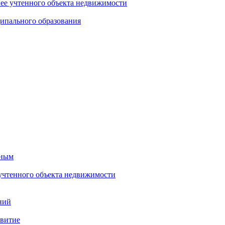
нее учтенного объекта недвижимости
ипального образования
тным
 учтенного объекта недвижимости
ний
звитие