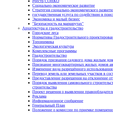
Реестр СОНКО
Социально-экономическое развитие
Стратегия социально-экономического развит
государственная услуга по содействию в пои
Экономика и малый бизнес
"Безопасность на маршрутах"
Архитектура и градостроительство
Городские леса
Нормативы Градостроительного проектирова
Топонимика
Экологическая культура
Комплексные программы
Градостроительство
Порядок признания садового дома жилым до
Признание многоквартирных жилых домов а
Изменение вида разрешённого использования 
Перевод земель или земельных участков в сос
Предоставление разрешения на отклонение от
Порядок выявления самовольного строительст
строительства
Проект решения о выявлении правообладател
Реклама
Информационное сообщение
Генеральный План
Положение о комиссии по приемке помещения