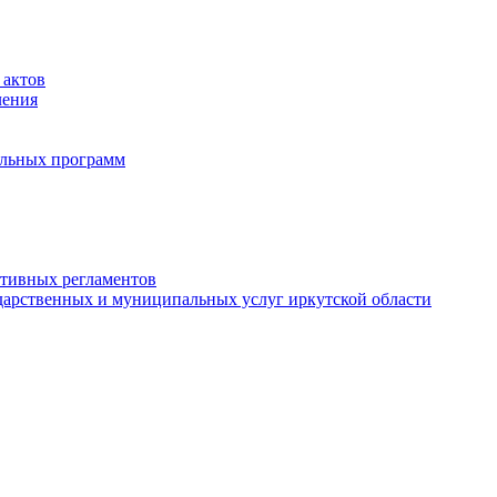
 актов
ления
альных программ
ативных регламентов
дарственных и муниципальных услуг иркутской области