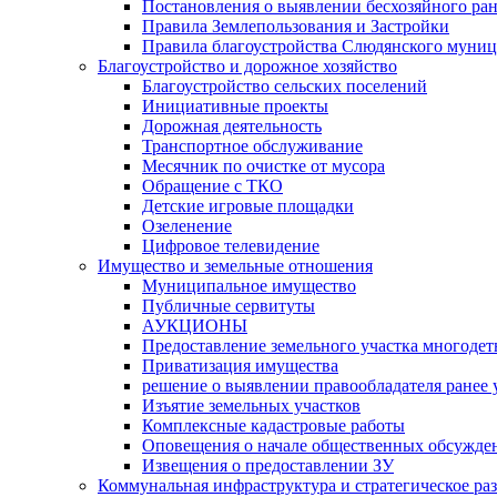
Постановления о выявлении бесхозяйного ра
Правила Землепользования и Застройки
Правила благоустройства Слюдянского муниц
Благоустройство и дорожное хозяйство
Благоустройство сельских поселений
Инициативные проекты
Дорожная деятельность
Транспортное обслуживание
Месячник по очистке от мусора
Обращение с ТКО
Детские игровые площадки
Озеленение
Цифровое телевидение
Имущество и земельные отношения
Муниципальное имущество
Публичные сервитуты
АУКЦИОНЫ
Предоставление земельного участка многоде
Приватизация имущества
решение о выявлении правообладателя ранее
Изъятие земельных участков
Комплексные кадастровые работы
Оповещения о начале общественных обсужде
Извещения о предоставлении ЗУ
Коммунальная инфраструктура и стратегическое ра