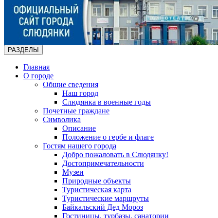
РАЗДЕЛЫ
Главная
О городе
Общие сведения
Наш город
Слюдянка в военные годы
Почетные граждане
Символика
Описание
Положение о гербе и флаге
Гостям нашего города
Добро пожаловать в Слюдянку!
Достопримечательности
Музеи
Природные объекты
Туристическая карта
Туристические маршруты
Байкальский Дед Мороз
Гостиницы, турбазы, санатории