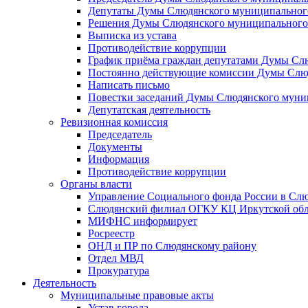
Депутаты Думы Слюдянского муниципального
Решения Думы Слюдянского муниципального
Выписка из устава
Противодействие коррупции
График приёма граждан депутатами Думы Сл
Постоянно действующие комиссии Думы Слюд
Написать письмо
Повестки заседаний Думы Слюдянского муни
Депутатская деятельность
Ревизионная комиссия
Председатель
Документы
Информация
Противодействие коррупции
Органы власти
Управление Социального фонда России в Слю
Слюдянский филиал ОГКУ КЦ Иркутской обл
МИФНС информирует
Росреестр
ОНД и ПР по Слюдянскому району
Отдел МВД
Прокуратура
Деятельность
Муниципальные правовые акты
Устав города