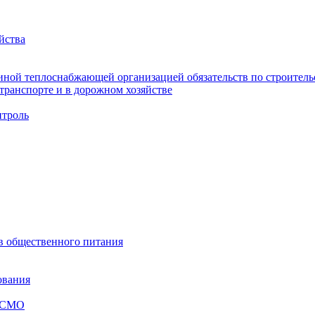
йства
ной теплоснабжающей организацией обязательств по строительс
ранспорте и в дорожном хозяйстве
троль
ов общественного питания
ования
я СМО