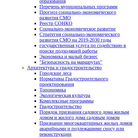
образования
Перечень муниципальных программ
Прогноз социально-экономического
развития СМО
Реестр СОНКО
Социально-экономическое развитие
Стратегия социально-экономического
развития СМО на 2019-2030 годы
государственная услуга по содействию в
поиске подходящей работы
Экономика и малый бизнес
"Безопасность на маршрутах"
Архитектура и градостроительство
Городские леса
Нормативы Градостроительного
проектирования
Топонимика
Экологическая культура
Комплексные программы
Градостроительство
Порядок признания садового дома жилым
домом и жилого дома садовым домом
Признание многоквартирных жилых домов
аварийными и подлежащими сносу или
реконструкции