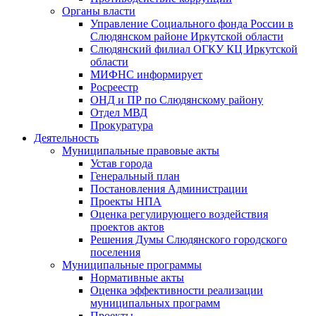
Органы власти
Управление Социального фонда России в
Слюдянском районе Иркутской области
Слюдянский филиал ОГКУ КЦ Иркутской
области
МИФНС информирует
Росреестр
ОНД и ПР по Слюдянскому району
Отдел МВД
Прокуратура
Деятельность
Муниципальные правовые акты
Устав города
Генеральный план
Постановления Администрации
Проекты НПА
Оценка регулирующего воздействия
проектов актов
Решения Думы Слюдянского городского
поселения
Муниципальные программы
Нормативные акты
Оценка эффективности реализации
муниципальных программ
Проекты