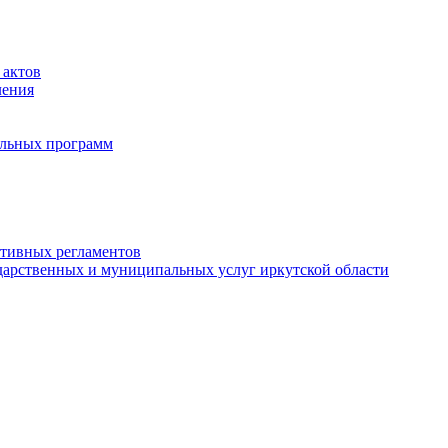
 актов
ления
альных программ
ативных регламентов
дарственных и муниципальных услуг иркутской области