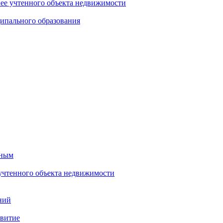
нее учтенного объекта недвижимости
ипального образования
тным
 учтенного объекта недвижимости
ний
звитие