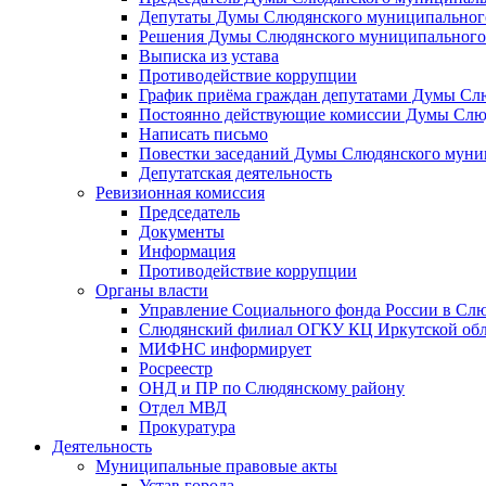
Депутаты Думы Слюдянского муниципального
Решения Думы Слюдянского муниципального
Выписка из устава
Противодействие коррупции
График приёма граждан депутатами Думы Сл
Постоянно действующие комиссии Думы Слюд
Написать письмо
Повестки заседаний Думы Слюдянского муни
Депутатская деятельность
Ревизионная комиссия
Председатель
Документы
Информация
Противодействие коррупции
Органы власти
Управление Социального фонда России в Слю
Слюдянский филиал ОГКУ КЦ Иркутской обл
МИФНС информирует
Росреестр
ОНД и ПР по Слюдянскому району
Отдел МВД
Прокуратура
Деятельность
Муниципальные правовые акты
Устав города