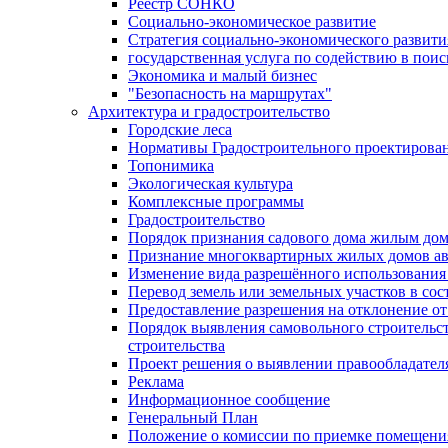
Реестр СОНКО
Социально-экономическое развитие
Стратегия социально-экономического развит
государственная услуга по содействию в пои
Экономика и малый бизнес
"Безопасность на маршрутах"
Архитектура и градостроительство
Городские леса
Нормативы Градостроительного проектирова
Топонимика
Экологическая культура
Комплексные программы
Градостроительство
Порядок признания садового дома жилым до
Признание многоквартирных жилых домов а
Изменение вида разрешённого использования 
Перевод земель или земельных участков в сос
Предоставление разрешения на отклонение от
Порядок выявления самовольного строительст
строительства
Проект решения о выявлении правообладател
Реклама
Информационное сообщение
Генеральный План
Положение о комиссии по приемке помещения