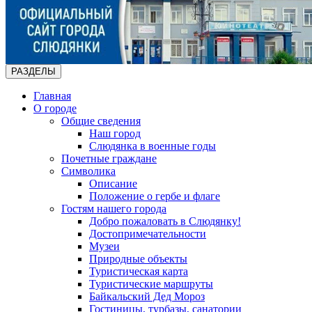
РАЗДЕЛЫ
Главная
О городе
Общие сведения
Наш город
Слюдянка в военные годы
Почетные граждане
Символика
Описание
Положение о гербе и флаге
Гостям нашего города
Добро пожаловать в Слюдянку!
Достопримечательности
Музеи
Природные объекты
Туристическая карта
Туристические маршруты
Байкальский Дед Мороз
Гостиницы, турбазы, санатории