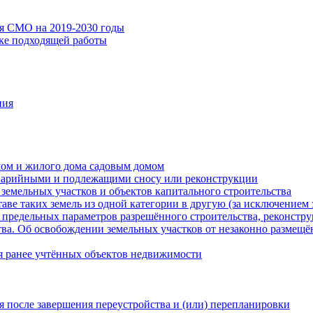
ия СМО на 2019-2030 годы
ске подходящей работы
ния
мом и жилого дома садовым домом
варийными и подлежащими сносу или реконструкции
земельных участков и объектов капитального строительства
таве таких земель из одной категории в другую (за исключением 
 предельных параметров разрешённого строительства, реконстру
ва. Об освобождении земельных участков от незаконно размещё
я ранее учтённых объектов недвижимости
 после завершения переустройства и (или) перепланировки