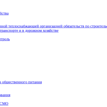
йства
ной теплоснабжающей организацией обязательств по строительс
ранспорте и в дорожном хозяйстве
троль
ов общественного питания
ования
я СМО