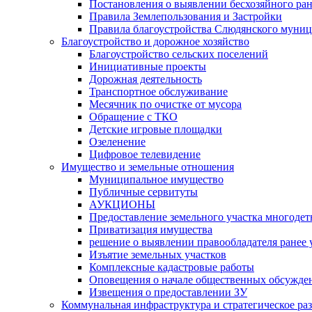
Постановления о выявлении бесхозяйного ра
Правила Землепользования и Застройки
Правила благоустройства Слюдянского муниц
Благоустройство и дорожное хозяйство
Благоустройство сельских поселений
Инициативные проекты
Дорожная деятельность
Транспортное обслуживание
Месячник по очистке от мусора
Обращение с ТКО
Детские игровые площадки
Озеленение
Цифровое телевидение
Имущество и земельные отношения
Муниципальное имущество
Публичные сервитуты
АУКЦИОНЫ
Предоставление земельного участка многоде
Приватизация имущества
решение о выявлении правообладателя ранее
Изъятие земельных участков
Комплексные кадастровые работы
Оповещения о начале общественных обсужде
Извещения о предоставлении ЗУ
Коммунальная инфраструктура и стратегическое ра