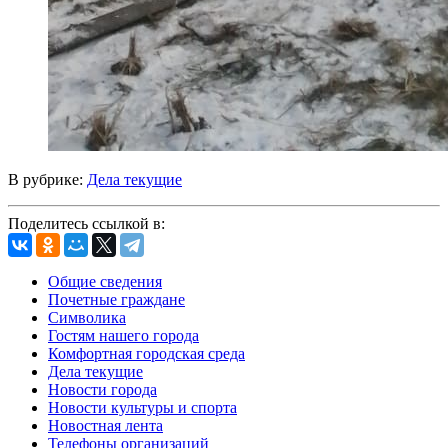
В рубрике:
Дела текущие
Поделитесь ссылкой в:
Общие сведения
Почетные граждане
Символика
Гостям нашего города
Комфортная городская среда
Дела текущие
Новости города
Новости культуры и спорта
Новостная лента
Телефоны организаций