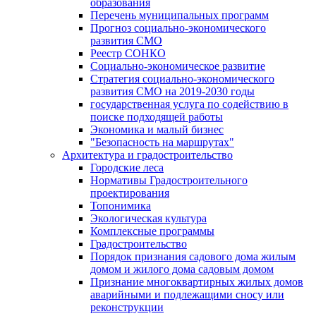
образования
Перечень муниципальных программ
Прогноз социально-экономического
развития СМО
Реестр СОНКО
Социально-экономическое развитие
Стратегия социально-экономического
развития СМО на 2019-2030 годы
государственная услуга по содействию в
поиске подходящей работы
Экономика и малый бизнес
"Безопасность на маршрутах"
Архитектура и градостроительство
Городские леса
Нормативы Градостроительного
проектирования
Топонимика
Экологическая культура
Комплексные программы
Градостроительство
Порядок признания садового дома жилым
домом и жилого дома садовым домом
Признание многоквартирных жилых домов
аварийными и подлежащими сносу или
реконструкции