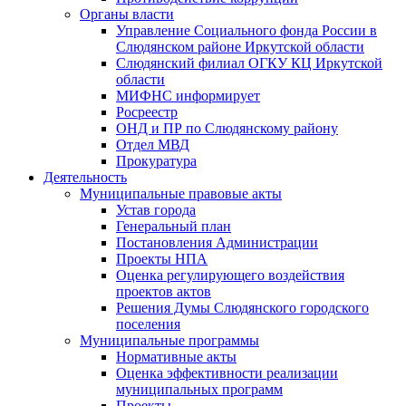
Органы власти
Управление Социального фонда России в
Слюдянском районе Иркутской области
Слюдянский филиал ОГКУ КЦ Иркутской
области
МИФНС информирует
Росреестр
ОНД и ПР по Слюдянскому району
Отдел МВД
Прокуратура
Деятельность
Муниципальные правовые акты
Устав города
Генеральный план
Постановления Администрации
Проекты НПА
Оценка регулирующего воздействия
проектов актов
Решения Думы Слюдянского городского
поселения
Муниципальные программы
Нормативные акты
Оценка эффективности реализации
муниципальных программ
Проекты