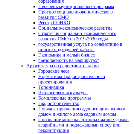
образования
Перечень муниципальных программ
Прогноз социально-экономического
развития СМО
Реестр СОНКО
Социально-экономическое развитие
Стратегия социально-экономического
развития СМО на 2019-2030 годы
государственная услуга по содействию в
поиске подходящей работы
Экономика и малый бизнес
"Безопасность на маршрутах"
Архитектура и градостроительство
Городские леса
Нормативы Градостроительного
проектирования
Топонимика
Экологическая культура
Комплексные программы
Градостроительство
Порядок признания садового дома жилым
домом и жилого дома садовым домом
Признание многоквартирных жилых домов
аварийными и подлежащими сносу или
реконструкции