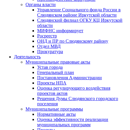
Органы власти
Управление Социального фонда России в
Слюдянском районе Иркутской области
Слюдянский филиал ОГКУ КЦ Иркутской
области
МИФНС информирует
Росреестр
ОНД и ПР по Слюдянскому району
Отдел МВД
Прокуратура
Деятельность
Муниципальные правовые акты
Устав города
Генеральный план
Постановления Администрации
Проекты НПА
Оценка регулирующего воздействия
проектов актов
Решения Думы Слюдянского городского
поселения
Муниципальные программы
Нормативные акты
Оценка эффективности реализации
муниципальных программ
Проекты