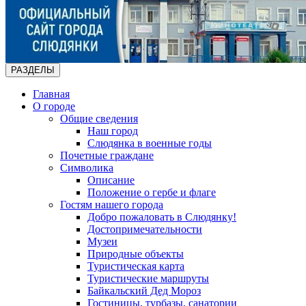
РАЗДЕЛЫ
Главная
О городе
Общие сведения
Наш город
Слюдянка в военные годы
Почетные граждане
Символика
Описание
Положение о гербе и флаге
Гостям нашего города
Добро пожаловать в Слюдянку!
Достопримечательности
Музеи
Природные объекты
Туристическая карта
Туристические маршруты
Байкальский Дед Мороз
Гостиницы, турбазы, санатории