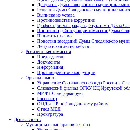
Депутаты Думы Слюдянского муниципального
Решения Думы Слюдянского муниципального
Выписка из устава
Противодействие коррупции
График приёма граждан депутатами Думы Сл
Постоянно действующие комиссии Думы Слюд
Написать письмо
Повестки заседаний Думы Слюдянского муни
Депутатская деятельность
Ревизионная комиссия
Председатель
Документы
Информация
Противодействие коррупции
Органы власти
Управление Социального фонда России в Слю
Слюдянский филиал ОГКУ КЦ Иркутской обл
МИФНС информирует
Росреестр
ОНД и ПР по Слюдянскому району
Отдел МВД
Прокуратура
Деятельность
Муниципальные правовые акты
Устав города