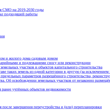
ия СМО на 2019-2030 годы
ске подходящей работы
ния
мом и жилого дома садовым домом
варийными и подлежащими сносу или реконструкции
земельных участков и объектов капитального строительства
таве таких земель из одной категории в другую (за исключением 
 предельных параметров разрешённого строительства, реконстру
ва. Об освобождении земельных участков от незаконно размещё
я ранее учтённых объектов недвижимости
 после завершения переустройства и (или) перепланировки