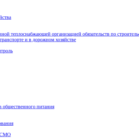
йства
ной теплоснабжающей организацией обязательств по строительс
ранспорте и в дорожном хозяйстве
троль
ов общественного питания
ования
я СМО