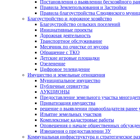
Постановления о выявлении бесхозяйного ра
Правила Землепользования и Застройки
Правила благоустройства Слюдянского муниц
Благоустройство и дорожное хозяйство
Благоустройство сельских поселений
Инициативные проекты
Дорожная деятельность
Транспортное обслуживание
Месячник по очистке от мусора
Обращение с ТКО
Детские игровые площадки
Озеленение
Цифровое телевидение
Имущество и земельные отношения
Муниципальное имущество
Публичные сервитуты
АУКЦИОНЫ
Предоставление земельного участка многоде
Приватизация имущества
решение о выявлении правообладателя ранее
Изъятие земельных участков
Комплексные кадастровые работы
Оповещения о начале общественных обсужде
Извещения о предоставлении ЗУ
Коммунальная инфраструктура и стратегическое ра