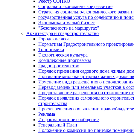
Реестр СОНКО
Социально-экономическое развитие
Стратегия социально-экономического развит
государственная услуга по содействию в пои
Экономика и малый бизнес
"Безопасность на маршрутах"
Архитектура и градостроительство
Городские леса
Нормативы Градостроительного проектирова
Топонимика
Экологическая культура
Комплексные программы
Градостроительство
Порядок признания садового дома жилым до
Признание многоквартирных жилых домов а
Изменение вида разрешённого использования 
Перевод земель или земельных участков в сос
Предоставление разрешения на отклонение от
Порядок выявления самовольного строительст
строительства
Проект решения о выявлении правообладател
Реклама
Информационное сообщение
Генеральный План
Положение о комиссии по приемке помещения