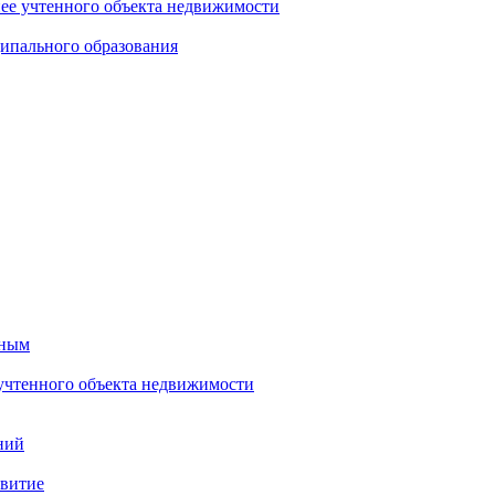
нее учтенного объекта недвижимости
ипального образования
тным
 учтенного объекта недвижимости
ний
звитие