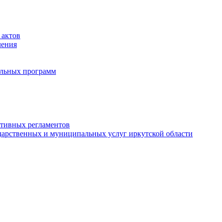
 актов
ления
альных программ
ативных регламентов
дарственных и муниципальных услуг иркутской области